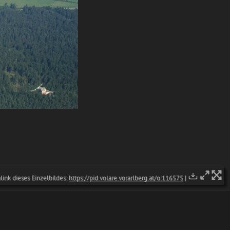
ink dieses Einzelbildes:
https://pid.volare.vorarlberg.at/o:116575
|