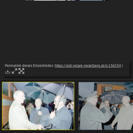
Permalink dieses Einzelbildes:
https://pid.volare.vorarlberg.at/o:136534
|