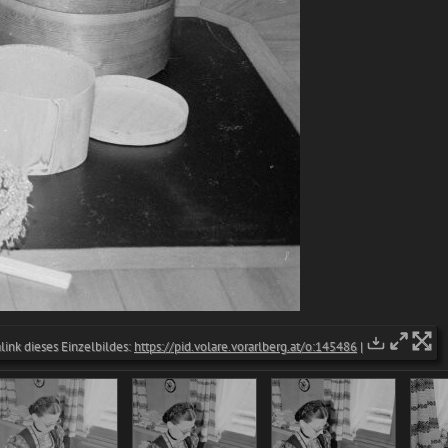
ink dieses Einzelbildes:
https://pid.volare.vorarlberg.at/o:145486
|