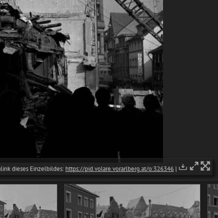
ink dieses Einzelbildes:
https://pid.volare.vorarlberg.at/o:326346
|