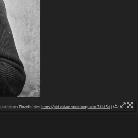
ink dieses Einzelbildes:
https://pid.volare.vorarlberg.at/o:344134
|