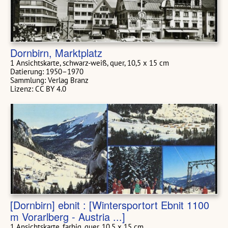
Dornbirn, Marktplatz
1 Ansichtskarte, schwarz-weiß, quer, 10,5 x 15 cm
Datierung: 1950–1970
Sammlung: Verlag Branz
Lizenz: CC BY 4.0
[Dornbirn] ebnit : [Wintersportort Ebnit 1100
m Vorarlberg - Austria ...]
1 Ansichtskarte, farbig, quer, 10,5 x 15 cm