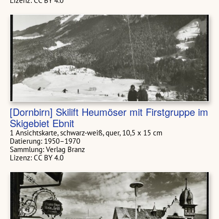
Lizenz: CC BY 4.0
[Dornbirn] Skilift Heumöser mit Firstgruppe im
Skigebiet Ebnit
1 Ansichtskarte, schwarz-weiß, quer, 10,5 x 15 cm
Datierung: 1950–1970
Sammlung: Verlag Branz
Lizenz: CC BY 4.0