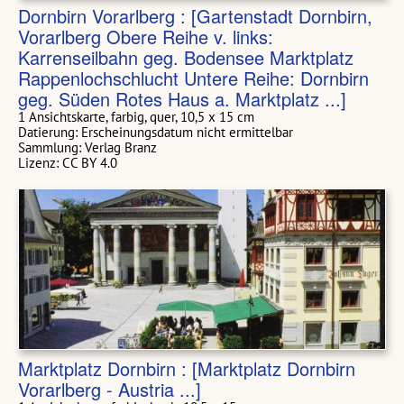
Dornbirn Vorarlberg : [Gartenstadt Dornbirn,
Vorarlberg Obere Reihe v. links:
Karrenseilbahn geg. Bodensee Marktplatz
Rappenlochschlucht Untere Reihe: Dornbirn
geg. Süden Rotes Haus a. Marktplatz ...]
1 Ansichtskarte, farbig, quer, 10,5 x 15 cm
Datierung: Erscheinungsdatum nicht ermittelbar
Sammlung: Verlag Branz
Lizenz: CC BY 4.0
Marktplatz Dornbirn : [Marktplatz Dornbirn
Vorarlberg - Austria ...]