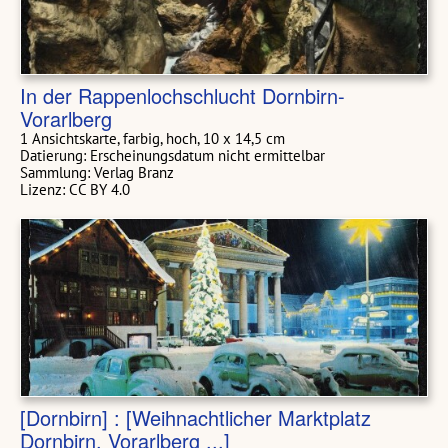
In der Rappenlochschlucht Dornbirn-
Vorarlberg
1 Ansichtskarte, farbig, hoch, 10 x 14,5 cm
Datierung: Erscheinungsdatum nicht ermittelbar
Sammlung: Verlag Branz
Lizenz: CC BY 4.0
[Dornbirn] : [Weihnachtlicher Marktplatz
Dornbirn, Vorarlberg ...]