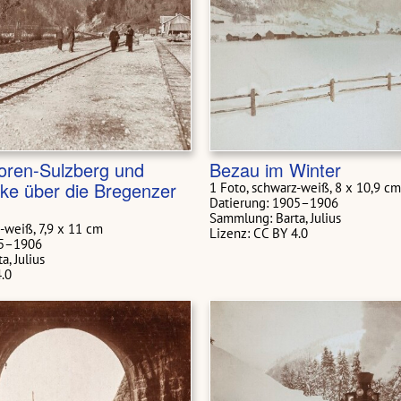
oren-Sulzberg und
Bezau im Winter
ke über die Bregenzer
1 Foto, schwarz-weiß, 8 x 10,9 cm
Datierung: 1905–1906
Sammlung: Barta, Julius
-weiß, 7,9 x 11 cm
Lizenz: CC BY 4.0
05–1906
, Julius
4.0