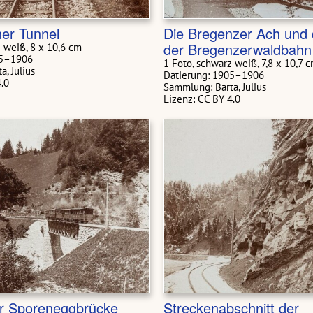
er Tunnel
Die Bregenzer Ach und 
der Bregenzerwaldbahn
z-weiß, 8 x 10,6 cm
05–1906
1 Foto, schwarz-weiß, 7,8 x 10,7 
, Julius
Datierung: 1905–1906
4.0
Sammlung: Barta, Julius
Lizenz: CC BY 4.0
er Sporeneggbrücke
Streckenabschnitt der