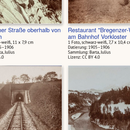
er Straße oberhalb von
Restaurant "Bregenzer
h
am Bahnhof Vorkloster
-weiß, 11 x 7,9 cm
1 Foto, schwarz-weiß, 7,7 x 10,4 
05–1906
Datierung: 1905–1906
, Julius
Sammlung: Barta, Julius
4.0
Lizenz: CC BY 4.0