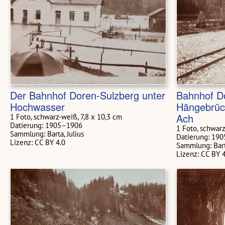
Der Bahnhof Doren-Sulzberg unter
Bahnhof D
Hochwasser
Hängebrüc
Ach
1 Foto, schwarz-weiß, 7,8 x 10,3 cm
Datierung: 1905–1906
1 Foto, schwarz
Sammlung: Barta, Julius
Datierung: 19
Lizenz: CC BY 4.0
Sammlung: Barta
Lizenz: CC BY 