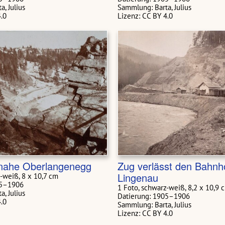
, Julius
Sammlung: Barta, Julius
4.0
Lizenz: CC BY 4.0
 nahe Oberlangenegg
Zug verlässt den Bahnh
Lingenau
-weiß, 8 x 10,7 cm
05–1906
1 Foto, schwarz-weiß, 8,2 x 10,9 
, Julius
Datierung: 1905–1906
4.0
Sammlung: Barta, Julius
Lizenz: CC BY 4.0