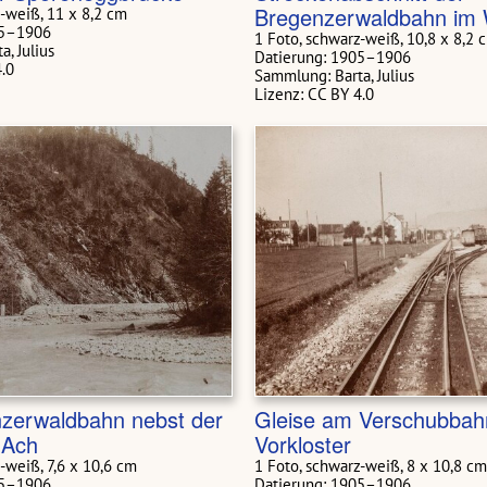
Bregenzerwaldbahn im 
z-weiß, 11 x 8,2 cm
05–1906
1 Foto, schwarz-weiß, 10,8 x 8,2 
, Julius
Datierung: 1905–1906
4.0
Sammlung: Barta, Julius
Lizenz: CC BY 4.0
nzerwaldbahn nebst der
Gleise am Verschubbah
 Ach
Vorkloster
-weiß, 7,6 x 10,6 cm
1 Foto, schwarz-weiß, 8 x 10,8 cm
05–1906
Datierung: 1905–1906