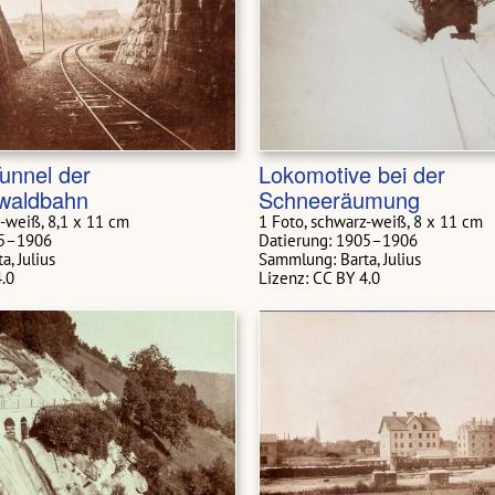
unnel der
Lokomotive bei der
waldbahn
Schneeräumung
z-weiß, 8,1 x 11 cm
1 Foto, schwarz-weiß, 8 x 11 cm
05–1906
Datierung: 1905–1906
, Julius
Sammlung: Barta, Julius
4.0
Lizenz: CC BY 4.0