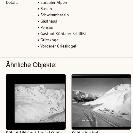
Detail:
• Stubaier Alpen
• Bassin
• Schwimmbassin
• Gasthaus
• Pension
• Gasthof Kühtaier Schlößl
• Grieskogel
• Vorderer Grieskogel
Ähnliche Objekte:
Kühtai 1967 m / Tirol : [Kühtai
Kühtai in Tirol