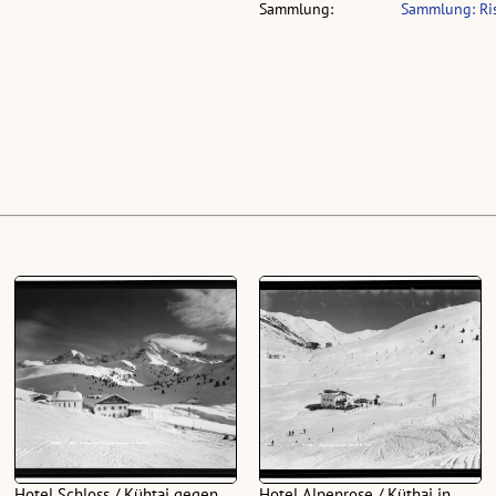
Sammlung:
Sammlung: Ri
Hotel Schloss / Kühtai gegen
Hotel Alpenrose / Küthai in