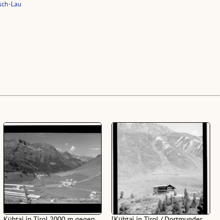
sch-Lau
Kühtai in Tirol 2000 m gegen
[Kühtai in Tirol / Dortmunder