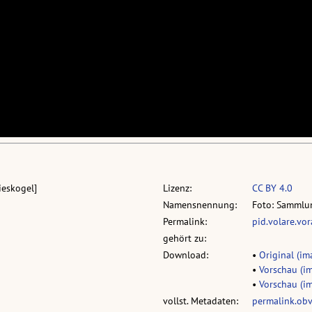
ieskogel]
Lizenz:
CC BY 4.0
Namensnennung:
Foto: Sammlun
Permalink:
pid.volare.vo
gehört zu:
Download:
•
Original (im
•
Vorschau (im
•
Vorschau (im
vollst. Metadaten:
permalink.ob