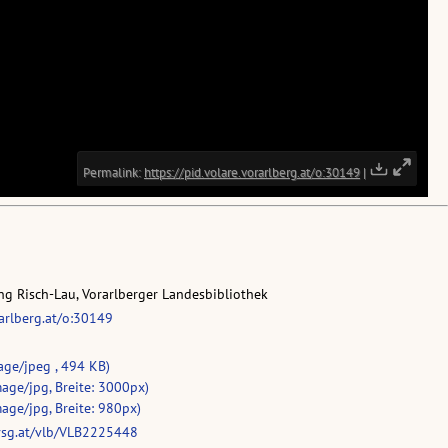
g Risch-Lau, Vorarlberger Landesbibliothek
rarlberg.at/o:30149
age/jpeg , 494 KB)
age/jpg, Breite: 3000px)
age/jpg, Breite: 980px)
vsg.at/vlb/VLB2225448