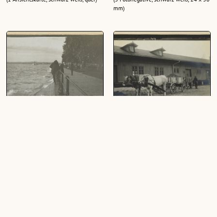
mm)
Molo
Kiesverladeplatz am Molo
(1 Fotografie, schwarz-weiß, quer, 8,5 x
(1 Fotografie, schwarz-weiß, quer, 8,5 x
5,5cm)
5,5cm)