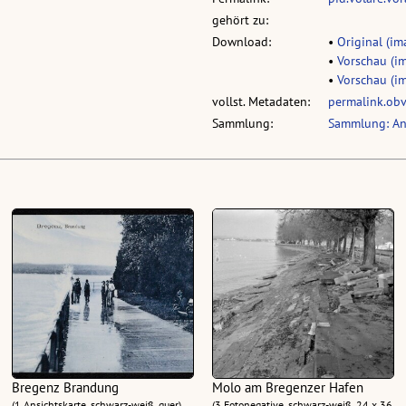
gehört zu:
Download:
•
Original (ima
•
Vorschau (im
•
Vorschau (im
vollst. Metadaten:
permalink.ob
Sammlung:
Sammlung: An
Bregenz Brandung
Molo am Bregenzer Hafen
(1 Ansichtskarte, schwarz-weiß, quer)
(3 Fotonegative, schwarz-weiß, 24 x 36