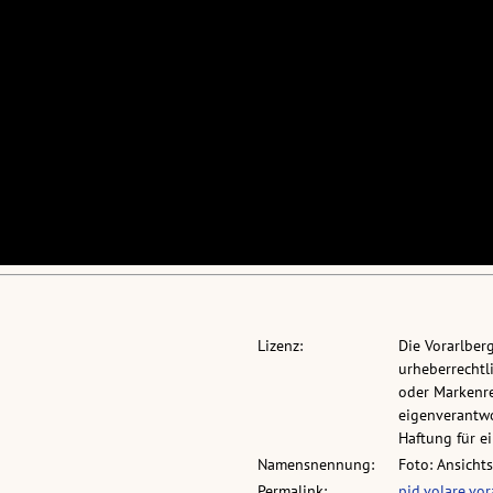
Lizenz:
Die Vorarlber
urheberrechtli
oder Markenre
eigenverantwo
Haftung für 
Namensnennung:
Foto: Ansicht
Permalink:
pid.volare.vo