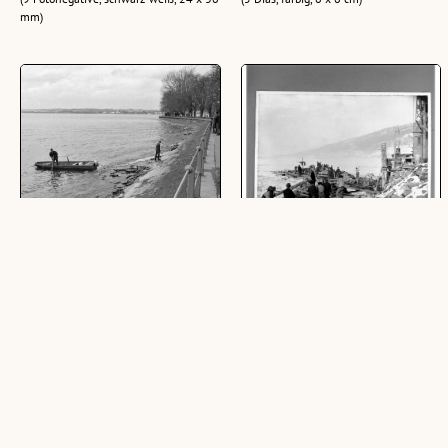
mm)
Molo in Bregenz
Wasserbauamt, Bau Molo
1890/91 (Repros)
(6 Fotonegative, schwarz-weiß, 24 x 36
mm)
(10 Negative, schwarz-weiß, 6 x 6 cm)