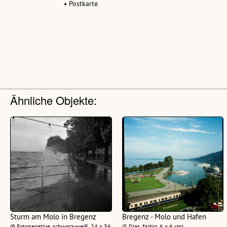
• Postkarte
Ähnliche Objekte:
Sturm am Molo in Bregenz
Bregenz - Molo und Hafen
(9 Fotonegative, schwarz-weiß, 24 x 36
(5 Dias, farbig, 6 x 6 cm)