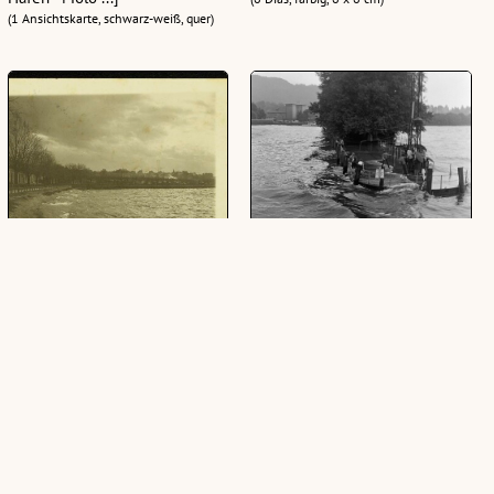
(1 Ansichtskarte, schwarz-weiß, quer)
[Seeanlagen von Bregenz]
Blick auf das Bregenzer Molo
von einem Schiff aus
(1 Ansichtskarte, schwarz-weiß, quer)
(2 Fotonegative, schwarz-weiß, 24 x 36
mm)