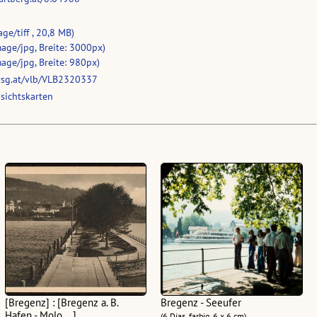
ge/tiff , 20,8 MB)
age/jpg, Breite: 3000px)
age/jpg, Breite: 980px)
vsg.at/vlb/VLB2320337
sichtskarten
[Bregenz] : [Bregenz a. B.
Bregenz - Seeufer
Hafen - Molo ...]
(6 Dias, farbig, 6 x 6 cm)