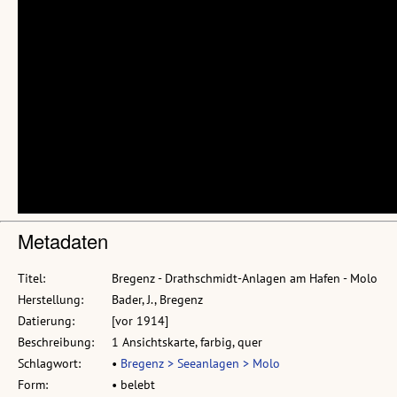
Metadaten
Titel:
Bregenz - Drathschmidt-Anlagen am Hafen - Molo
Herstellung:
Bader, J., Bregenz
Datierung:
[vor 1914]
Beschreibung:
1 Ansichtskarte, farbig, quer
Schlagwort:
•
Bregenz > Seeanlagen > Molo
Form:
• belebt