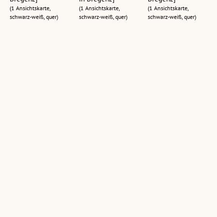
(1 Ansichtskarte,
(1 Ansichtskarte,
(1 Ansichtskarte,
schwarz-weiß, quer)
schwarz-weiß, quer)
schwarz-weiß, quer)
[Kaiser Karl I. und
[Kaiser Karl I. und
[Kaiser Karl I. mit
Kaiserin Zita am 5.
Kaiserin Zita am 5.
seiner Gattin Zita
Juni 1917 zu
Juni 1917 zu
am 5. Juni 1917 zu
Besuch in
Besuch in
Besuch im Kloster
Bregenz]
Bregenz]
Mehrerau in
Bregenz]
(1 Ansichtskarte,
(1 Ansichtskarte,
schwarz-weiß, quer)
schwarz-weiß, hoch)
(1 Ansichtskarte,
schwarz-weiß, quer)