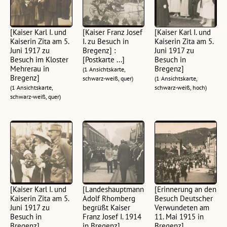
[Kaiser Karl I. und
[Kaiser Franz Josef
[Kaiser Karl I. und
Kaiserin Zita am 5.
I. zu Besuch in
Kaiserin Zita am 5.
Juni 1917 zu
Bregenz] :
Juni 1917 zu
Besuch im Kloster
[Postkarte ...]
Besuch in
Mehrerau in
Bregenz]
(1 Ansichtskarte,
Bregenz]
schwarz-weiß, quer)
(1 Ansichtskarte,
(1 Ansichtskarte,
schwarz-weiß, hoch)
schwarz-weiß, quer)
[Kaiser Karl I. und
[Landeshauptmann
[Erinnerung an den
Kaiserin Zita am 5.
Adolf Rhomberg
Besuch Deutscher
Juni 1917 zu
begrüßt Kaiser
Verwundeten am
Besuch in
Franz Josef I. 1914
11. Mai 1915 in
Bregenz]
in Bregenz]
Bregenz]