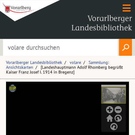
Vorarlberger Landesbibliothek
volare
Sammlung:
Ansichtskarten
[Landeshauptmann Adolf Rhomberg begrüßt
Kaiser Franz Josef I. 1914 in Bregenz]