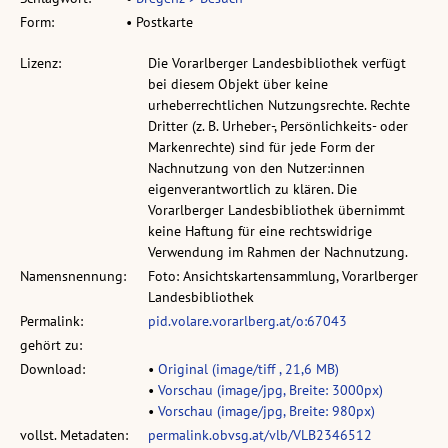
Form:
• Postkarte
Lizenz:
Die Vorarlberger Landesbibliothek verfügt
bei diesem Objekt über keine
urheberrechtlichen Nutzungsrechte. Rechte
Dritter (z. B. Urheber-, Persönlichkeits- oder
Markenrechte) sind für jede Form der
Nachnutzung von den Nutzer:innen
eigenverantwortlich zu klären. Die
Vorarlberger Landesbibliothek übernimmt
keine Haftung für eine rechtswidrige
Verwendung im Rahmen der Nachnutzung.
Namensnennung:
Foto: Ansichtskartensammlung, Vorarlberger
Landesbibliothek
Permalink:
pid.volare.vorarlberg.at/o:67043
gehört zu:
Download:
•
Original (image/tiff , 21,6 MB)
•
Vorschau (image/jpg, Breite: 3000px)
•
Vorschau (image/jpg, Breite: 980px)
vollst. Metadaten:
permalink.obvsg.at/vlb/VLB2346512