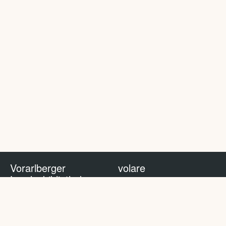
Vorarlberger
volare
Landesbibliothek
volare Blog
Impressum
Nutzungsbedingungen
Datenschutzhinweis
Policy