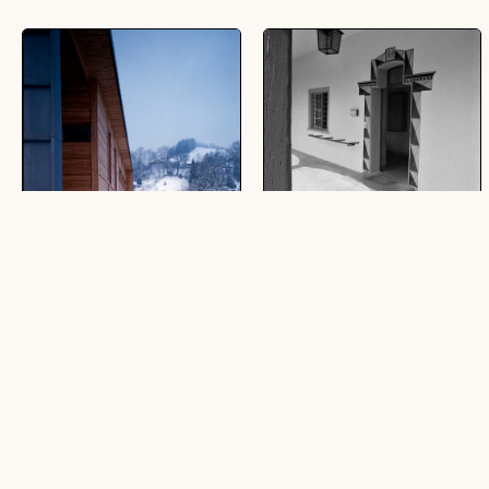
Einfamilienhaus in Dornbirn
[Dornbirn, haus]
(6 Dias, farbig, 9,9 x 12,4 cm)
(10 Negative, schwarz-weiß, 24 x 36
mm)