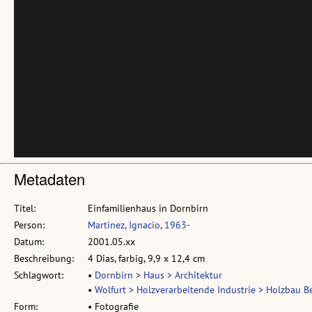
Metadaten
Titel:
Einfamilienhaus in Dornbirn
Person:
Martinez, Ignacio, 1963-
Datum:
2001.05.xx
Beschreibung:
4 Dias, farbig, 9,9 x 12,4 cm
Schlagwort:
•
Dornbirn > Haus > Architektur
•
Wolfurt > Holzverarbeitende Industrie > Holzbau Be
Form:
• Fotografie