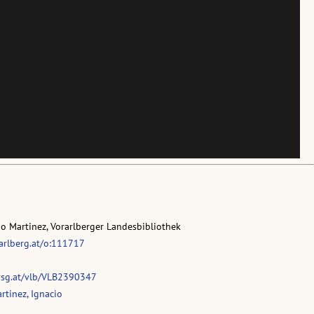
io Martinez, Vorarlberger Landesbibliothek
rarlberg.at/o:111717
vsg.at/vlb/VLB2390347
tinez, Ignacio