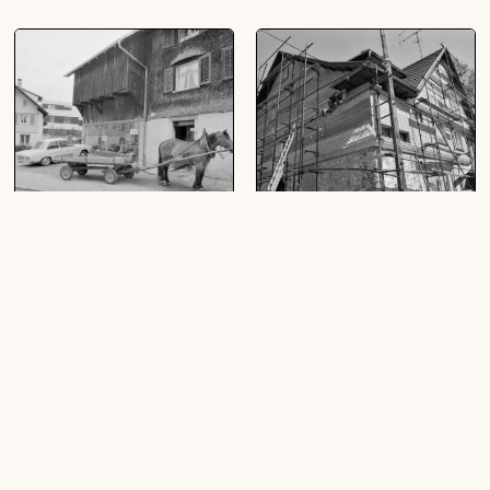
[Dornbirn, alte Häuser]
[Dornbirn, Hausrenovierung]
(7 Negative, schwarz-weiß, 24 x 36
(1 Negativ, schwarz-weiß, 24 x 36 mm)
mm)