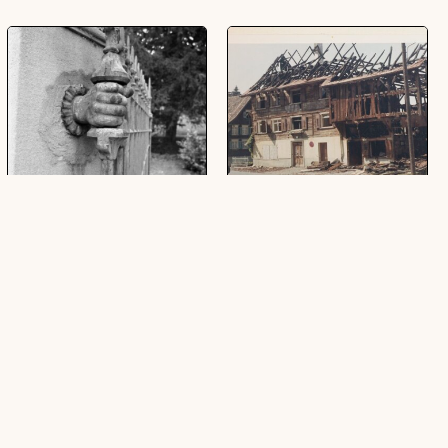
[Dornbirn, Detailaufnahmen
[Dornbirn, Hausabbruch]
von Häusern]
(1 Abzug, farbig, quer, 12,8 x 8,9 cm)
(8 Negative, schwarz-weiß, 24 x 36
mm)