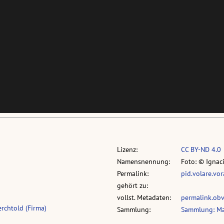
Lizenz:
CC BY-ND 4.0
Namensnennung:
Foto: © Ignac
Permalink:
pid.volare.vo
gehört zu:
vollst. Metadaten:
permalink.ob
rchtold (Firma)
Sammlung:
Sammlung: Mar