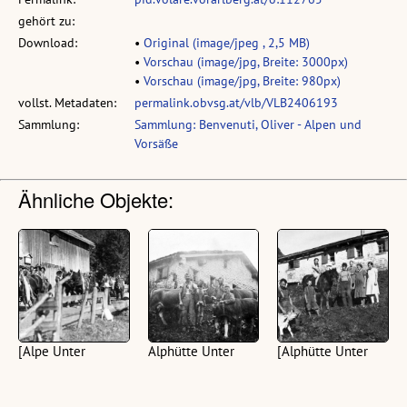
gehört zu:
Download:
•
Original (image/jpeg , 2,5 MB)
•
Vorschau (image/jpg, Breite: 3000px)
•
Vorschau (image/jpg, Breite: 980px)
vollst. Metadaten:
permalink.obvsg.at/vlb/VLB2406193
Sammlung:
Sammlung: Benvenuti, Oliver - Alpen und
Vorsäße
Ähnliche Objekte:
[Alpe Unter
Alphütte Unter
[Alphütte Unter
Hirschberg,
Hirschberg
Hirschberg,
Schnepfau]
Schnepfau]
(1 digitale Reprografie,
(1 digitale Reprografie,
schwarz-weiß, quer)
(1 digitale Reprografie,