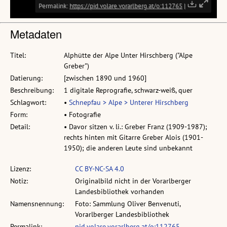
Metadaten
Titel:
Alphütte der Alpe Unter Hirschberg ("Alpe
Greber")
Datierung:
[zwischen 1890 und 1960]
Beschreibung:
1 digitale Reprografie, schwarz-weiß, quer
Schlagwort:
•
Schnepfau > Alpe > Unterer Hirschberg
Form:
• Fotografie
Detail:
• Davor sitzen v. li.: Greber Franz (1909-1987);
rechts hinten mit Gitarre Greber Alois (1901-
1950); die anderen Leute sind unbekannt
Lizenz:
CC BY-NC-SA 4.0
Notiz:
Originalbild nicht in der Vorarlberger
Landesbibliothek vorhanden
Namensnennung:
Foto: Sammlung Oliver Benvenuti,
Vorarlberger Landesbibliothek
Permalink:
pid.volare.vorarlberg.at/o:112765