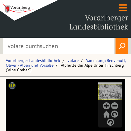
Vorarlberger Landesbibliothek
volare
Sammlung: Benvenuti,
Oliver - Alpen und Vorsäße
Alphütte der Alpe Unter Hirschberg
("Alpe Greber")