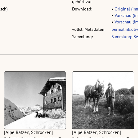
gehört zu:
usch)
Download:
•
Original (im
•
Vorschau (im
•
Vorschau (im
vollst. Metadaten:
permalink.ob
Sammlung:
Sammlung: Ben
[Alpe Batzen, Schröcken]
[Alpe Batzen, Schröcken]