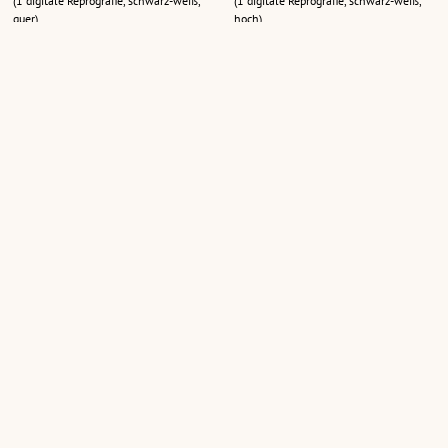
(1 digitale Reprografie, schwarz-weiß,
(1 digitale Reprografie, schwarz-weiß,
quer)
hoch)
"Bröselars Älpele" - Alphütte
Alpe Noboden
Batzen
(1 digitale Reprografie, schwarz-weiß,
(1 digitale Reprografie, schwarz-weiß,
quer)
quer)