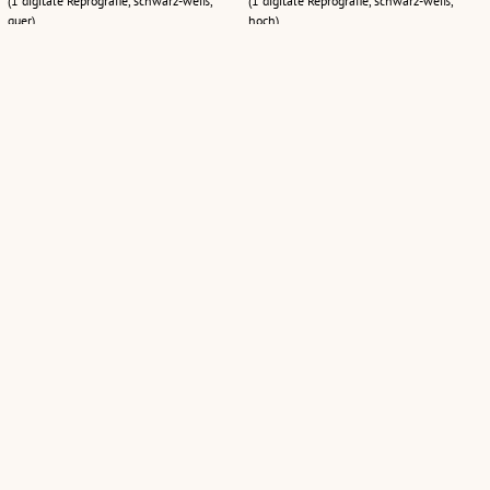
(1 digitale Reprografie, schwarz-weiß,
(1 digitale Reprografie, schwarz-weiß,
quer)
hoch)
[Alpe Batzen, Schröcken]
Hütte Noboden
(1 digitale Reprografie, schwarz-weiß,
(1 digitale Reprografie, schwarz-weiß,
hoch)
quer)