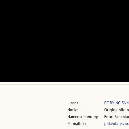
Lizenz:
CC BY-NC-SA 4
Notiz:
Originalbild 
Namensnennung:
Foto: Sammlun
Permalink:
pid.volare.vo