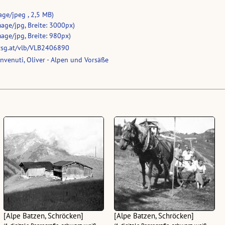
age/jpeg , 2,5 MB)
age/jpg, Breite: 3000px)
age/jpg, Breite: 980px)
vsg.at/vlb/VLB2406890
venuti, Oliver - Alpen und Vorsäße
[Alpe Batzen, Schröcken]
[Alpe Batzen, Schröcken]