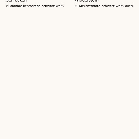
(1 digitale Reprografie, schwarz-weiß,
(1 Ansichtskarte, schwarz-weiß, quer)
quer)
[Alpe Batzen, Schröcken]
Batzenalpe mit Künzelspitze
im Hintergrund
(1 digitale Reprografie, schwarz-weiß,
quer)
(1 Glasplatte (Negativ), schwarz-weiß,
quer, 8,5 x 6 cm)