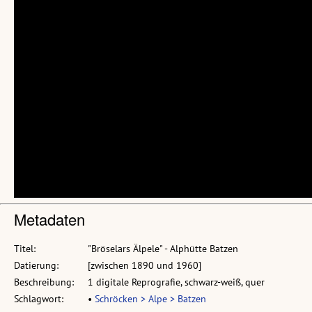
Metadaten
Titel:
"Bröselars Älpele" - Alphütte Batzen
Datierung:
[zwischen 1890 und 1960]
Beschreibung:
1 digitale Reprografie, schwarz-weiß, quer
Schlagwort:
•
Schröcken > Alpe > Batzen