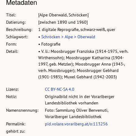
Metadaten
Titel:
[Alpe Oberwald, Schröcken]
Datierung:
[zwischen 1890 und 1960]
Beschreibung:
1 digitale Reprografie, schwarz-weiß, quer
Schlagwort:
•
Schröcken > Alpe > Oberwald
Form:
• Fotografie
Detail:
• V. li.: Moosbrugger Franziska (1914-1975, verh.
Wirthensohn); Moosbrugger Katharina (1904-
1997, geb. Metzler); Moosbrugger Anna (1943-,
verh. Moosbrugger); Moosbrugger Gebhard
(1901-1985); Muxel Gebhard (1942-2003)
Lizenz:
CC BY-NC-SA 4.0
Notiz:
Originalbild nicht in der Vorarlberger
Landesbibliothek vorhanden
Namensnennung:
Foto: Sammlung Oliver Benvenuti,
Vorarlberger Landesbibliothek
Permalink:
pid.volare.vorarlberg.at/o:113256
gehört zu: