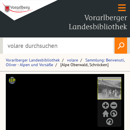
Vorarlberger Landesbibliothek
volare
Sammlung: Benvenuti,
Oliver - Alpen und Vorsäße
[Alpe Oberwald, Schröcken]