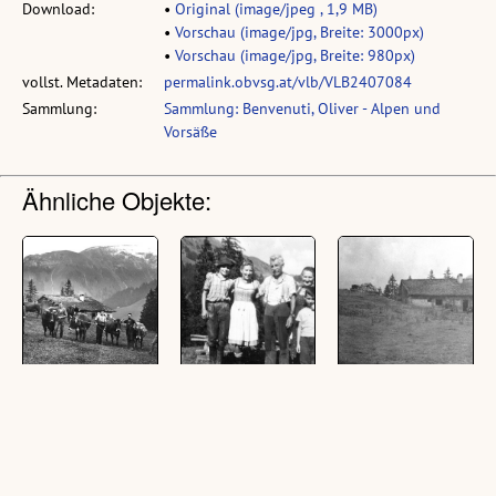
Download:
•
Original (image/jpeg , 1,9 MB)
•
Vorschau (image/jpg, Breite: 3000px)
•
Vorschau (image/jpg, Breite: 980px)
vollst. Metadaten:
permalink.obvsg.at/vlb/VLB2407084
Sammlung:
Sammlung: Benvenuti, Oliver - Alpen und
Vorsäße
Ähnliche Objekte:
Auf der Alpe
Auf der Alpe
Alphütte Oberwald
Oberwald in
Oberwald
(1 digitale Reprografie,
Schröcken
(1 digitale Reprografie,
schwarz-weiß, quer)
(1 digitale Reprografie,
schwarz-weiß, quer)
schwarz-weiß, quer)