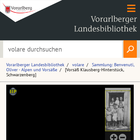
Vorarlberger Landesbibliothek
volare
Sammlung: Benvenuti,
Oliver - Alpen und Vorsäße
[Vorsäß Klausberg-Hinterstück,
Schwarzenberg]