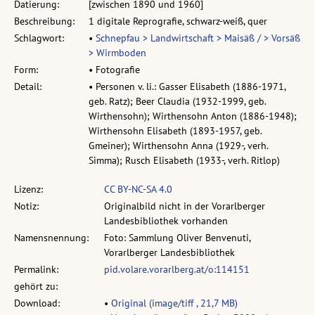
Datierung:
[zwischen 1890 und 1960]
Beschreibung:
1 digitale Reprografie, schwarz-weiß, quer
Schlagwort:
•
Schnepfau > Landwirtschaft > Maisäß / > Vorsäß
> Wirmboden
Form:
• Fotografie
Detail:
• Personen v. li.: Gasser Elisabeth (1886-1971,
geb. Ratz); Beer Claudia (1932-1999, geb.
Wirthensohn); Wirthensohn Anton (1886-1948);
Wirthensohn Elisabeth (1893-1957, geb.
Gmeiner); Wirthensohn Anna (1929-, verh.
Simma); Rusch Elisabeth (1933-, verh. Ritlop)
Lizenz:
CC BY-NC-SA 4.0
Notiz:
Originalbild nicht in der Vorarlberger
Landesbibliothek vorhanden
Namensnennung:
Foto: Sammlung Oliver Benvenuti,
Vorarlberger Landesbibliothek
Permalink:
pid.volare.vorarlberg.at/o:114151
gehört zu:
Download:
•
Original (image/tiff , 21,7 MB)