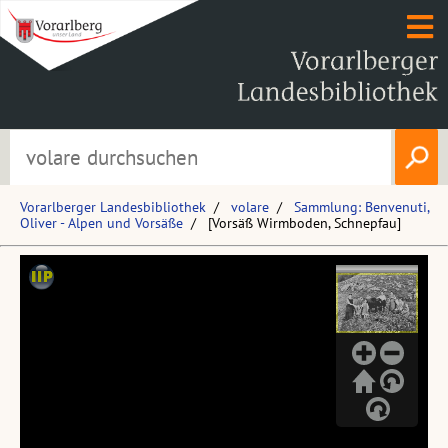
Vorarlberger Landesbibliothek
volare
Sammlung: Benvenuti,
Oliver - Alpen und Vorsäße
[Vorsäß Wirmboden, Schnepfau]