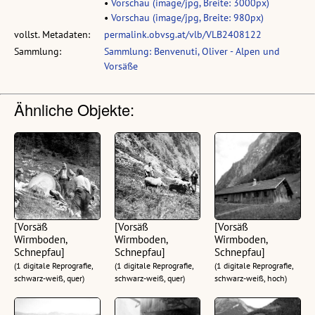
•
Vorschau (image/jpg, Breite: 3000px)
•
Vorschau (image/jpg, Breite: 980px)
vollst. Metadaten:
permalink.obvsg.at/vlb/VLB2408122
Sammlung:
Sammlung: Benvenuti, Oliver - Alpen und
Vorsäße
Ähnliche Objekte:
[Vorsäß
[Vorsäß
[Vorsäß
Wirmboden,
Wirmboden,
Wirmboden,
Schnepfau]
Schnepfau]
Schnepfau]
(1 digitale Reprografie,
(1 digitale Reprografie,
(1 digitale Reprografie,
schwarz-weiß, quer)
schwarz-weiß, quer)
schwarz-weiß, hoch)