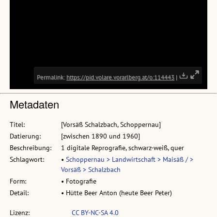
Metadaten
Titel:
[Vorsäß Schalzbach, Schoppernau]
Datierung:
[zwischen 1890 und 1960]
Beschreibung:
1 digitale Reprografie, schwarz-weiß, quer
Schlagwort:
•
Schoppernau > Landwirtschaft > Maisäß / >
Vorsäß > Schalzbach
Form:
• Fotografie
Detail:
• Hütte Beer Anton (heute Beer Peter)
Lizenz:
CC BY-NC-SA 4.0