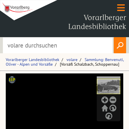
Vorarlberger Landesbibliothek
volare
Sammlung: Benvenuti,
Oliver - Alpen und Vorsäße
[Vorsäß Schalzbach, Schoppernau]