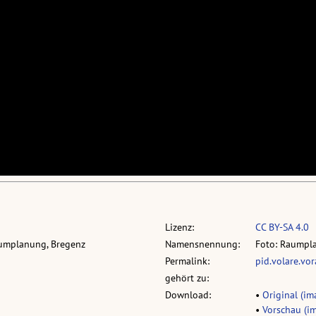
Lizenz:
CC BY-SA 4.0
aumplanung, Bregenz
Namensnennung:
Foto: Raumpl
Permalink:
pid.volare.vo
gehört zu:
Download:
•
Original (im
•
Vorschau (im