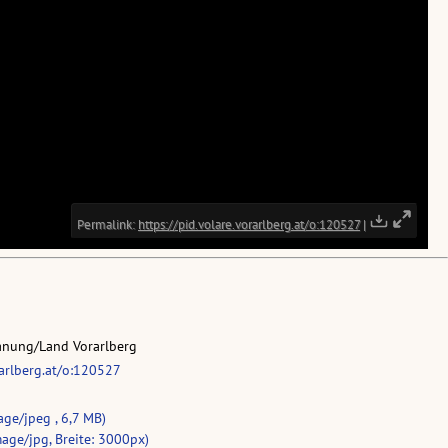
anung/Land Vorarlberg
rarlberg.at/o:120527
age/jpeg , 6,7 MB)
age/jpg, Breite: 3000px)