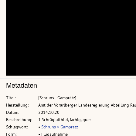
Metadaten
Titel:
[Schruns - Gamprätz]
Herstellung:
Amt der Vorarlberger Landesregierung Abteilung R
Datum:
2014.10.20
Beschreibung:
1 Schrägluftbild, farbig, quer
Schlagwort:
•
Schruns > Gamprätz
Form:
• Flugaufnahme