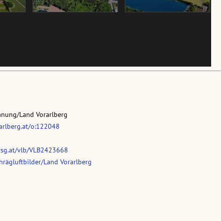
anung/Land Vorarlberg
rarlberg.at/o:122048
vsg.at/vlb/VLB2423668
rägluftbilder/Land Vorarlberg