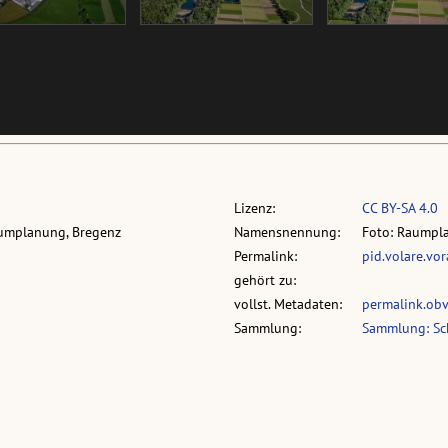
Lizenz:
CC BY-SA 4.0
aumplanung, Bregenz
Namensnennung:
Foto: Raumpl
Permalink:
pid.volare.vo
gehört zu:
vollst. Metadaten:
permalink.ob
Sammlung:
Sammlung: Sch