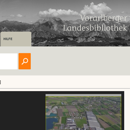
HILFE
]