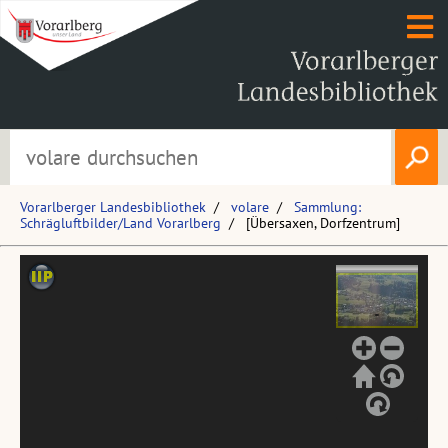
Vorarlberger Landesbibliothek
volare
Sammlung:
Schrägluftbilder/Land Vorarlberg
[Übersaxen, Dorfzentrum]