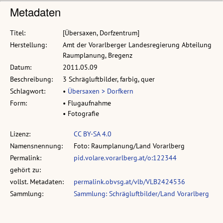
Metadaten
Titel:
[Übersaxen, Dorfzentrum]
Herstellung:
Amt der Vorarlberger Landesregierung Abteilung
Raumplanung, Bregenz
Datum:
2011.05.09
Beschreibung:
3 Schrägluftbilder, farbig, quer
Schlagwort:
•
Übersaxen > Dorfkern
Form:
• Flugaufnahme
• Fotografie
Lizenz:
CC BY-SA 4.0
Namensnennung:
Foto: Raumplanung/Land Vorarlberg
Permalink:
pid.volare.vorarlberg.at/o:122344
gehört zu:
vollst. Metadaten:
permalink.obvsg.at/vlb/VLB2424536
Sammlung:
Sammlung: Schrägluftbilder/Land Vorarlberg