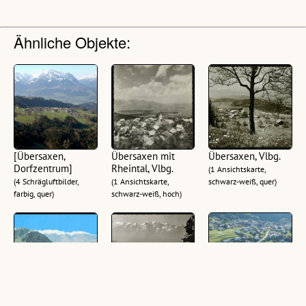
Ähnliche Objekte:
[Übersaxen,
Übersaxen mit
Übersaxen, Vlbg.
Dorfzentrum]
Rheintal, Vlbg.
(1 Ansichtskarte,
(4 Schrägluftbilder,
(1 Ansichtskarte,
schwarz-weiß, quer)
farbig, quer)
schwarz-weiß, hoch)
[Übersaxen] :
Wintersportplatz
[Übersaxen,