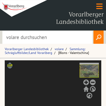
Vorarlberger Landesbibliothek
volare
Sammlung:
Schrägluftbilder/Land Vorarlberg
[Blons - Valentschina]