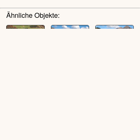
Ähnliche Objekte:
[Blons -
[Blons -
[Blons -
Valentschina]
Valentschina;
Valentschina;
Fontanella -
Fontanella -
(4 Schrägluftbilder,
Glatthorn,
Glatthorn,
farbig, quer)
Türtschhorn,
Tütschhorn]
Zafernhorn]
(1 Schrägluftbild, farbig,
(1 Schrägluftbild, farbig,
quer)
quer)