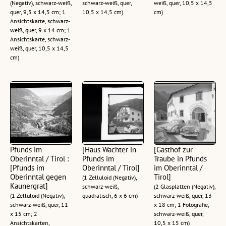
(Negativ), schwarz-weiß,
schwarz-weiß, quer,
weiß, quer, 10,5 x 14,5
quer, 9,5 x 14,5 cm; 1
10,5 x 14,5 cm)
cm)
Ansichtskarte, schwarz-
weiß, quer, 9 x 14 cm; 1
Ansichtskarte, schwarz-
weiß, quer, 10,5 x 14,5
cm)
Pfunds im
[Haus Wachter in
[Gasthof zur
Oberinntal / Tirol :
Pfunds im
Traube in Pfunds
[Pfunds im
Oberinntal / Tirol]
im Oberinntal /
Oberinntal gegen
Tirol]
(1 Zelluloid (Negativ),
Kaunergrat]
schwarz-weiß,
(2 Glasplatten (Negativ),
(1 Zelluloid (Negativ),
quadratisch, 6 x 6 cm)
schwarz-weiß, quer, 13
schwarz-weiß, quer, 11
x 18 cm; 1 Fotografie,
x 15 cm; 2
schwarz-weiß, quer,
Ansichtskarten,
10,5 x 15 cm)