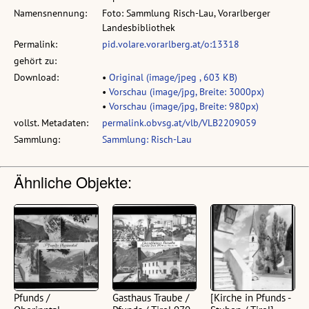
Namensnennung:
Foto: Sammlung Risch-Lau, Vorarlberger
Landesbibliothek
Permalink:
pid.volare.vorarlberg.at/o:13318
gehört zu:
Download:
•
Original (image/jpeg , 603 KB)
•
Vorschau (image/jpg, Breite: 3000px)
•
Vorschau (image/jpg, Breite: 980px)
vollst. Metadaten:
permalink.obvsg.at/vlb/VLB2209059
Sammlung:
Sammlung: Risch-Lau
Ähnliche Objekte:
Pfunds /
Gasthaus Traube /
[Kirche in Pfunds -