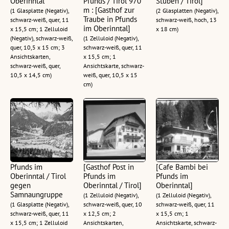
Oberinntal
Pfunds / Tirol 970
Stuben / Tirol]
m : [Gasthof zur
(1 Glasplatte (Negativ),
(2 Glasplatten (Negativ),
Traube in Pfunds
schwarz-weiß, quer, 11
schwarz-weiß, hoch, 13
im Oberinntal]
x 15,5 cm; 1 Zelluloid
x 18 cm)
(Negativ), schwarz-weiß,
(1 Zelluloid (Negativ),
quer, 10,5 x 15 cm; 3
schwarz-weiß, quer, 11
Ansichtskarten,
x 15,5 cm; 1
schwarz-weiß, quer,
Ansichtskarte, schwarz-
10,5 x 14,5 cm)
weiß, quer, 10,5 x 15
cm)
Pfunds im
[Gasthof Post in
[Cafe Bambi bei
Oberinntal / Tirol
Pfunds im
Pfunds im
gegen
Oberinntal / Tirol]
Oberinntal]
Samnaungruppe
(1 Zelluloid (Negativ),
(1 Zelluloid (Negativ),
(1 Glasplatte (Negativ),
schwarz-weiß, quer, 10
schwarz-weiß, quer, 11
schwarz-weiß, quer, 11
x 12,5 cm; 2
x 15,5 cm; 1
x 15,5 cm; 1 Zelluloid
Ansichtskarten,
Ansichtskarte, schwarz-