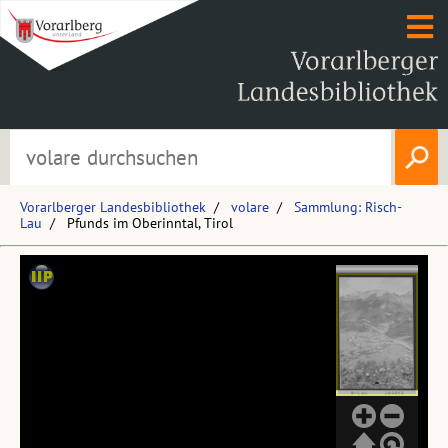
Vorarlberger Landesbibliothek
volare
Sammlung: Risch-
Lau
Pfunds im Oberinntal, Tirol