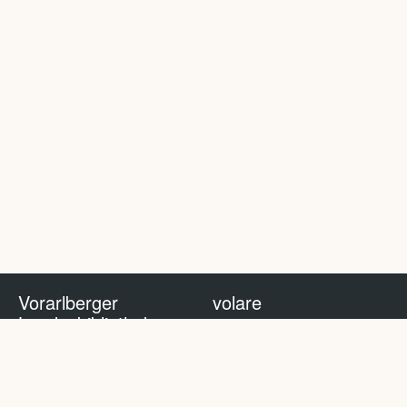
Vorarlberger
volare
Landesbibliothek
volare Blog
Impressum
Nutzungsbedingungen
Datenschutzhinweis
Policy