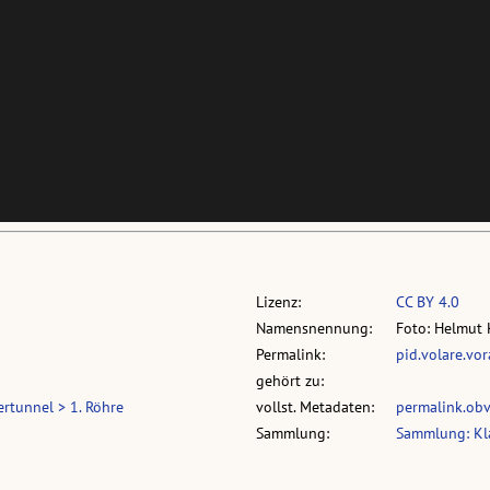
Lizenz:
CC BY 4.0
Namensnennung:
Foto: Helmut 
Permalink:
pid.volare.vo
gehört zu:
rtunnel > 1. Röhre
vollst. Metadaten:
permalink.ob
Sammlung:
Sammlung: Kl