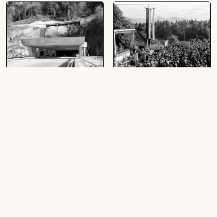
[Bregenz, Pfändertunnelportal]
Anschlag Pfändertunnel
(31 Negative, schwarz-weiß, 24 x 36
(6 Negative, schwarz-weiß, 24 x 36
mm)
mm)