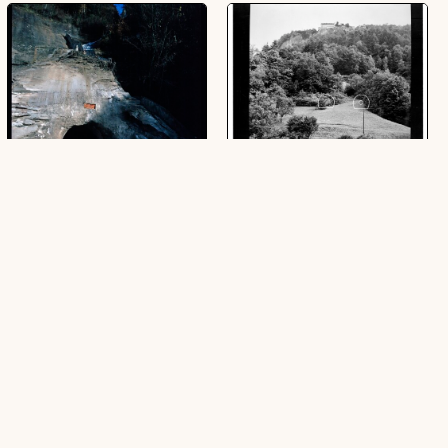
Pfändertunnelsichtstollen
Pfändertunnel
(7 Dias, farbig, 6 x 6 cm)
(3 Negative, schwarz-weiß, 6 x 6 cm)