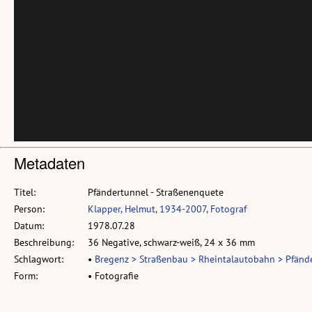
Metadaten
Titel:
Pfändertunnel - Straßenenquete
Person:
Klapper, Helmut, 1934-2007, Fotograf
Datum:
1978.07.28
Beschreibung:
36 Negative, schwarz-weiß, 24 x 36 mm
Schlagwort:
•
Bregenz > Straßenbau > Rheintalautobahn > Pfände
Form:
• Fotografie