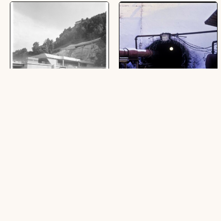
Pfändertunnelportal
[Bregenz, Richstollen
Pfändertunnel]
(10 Negative, schwarz-weiß, 6 x 6 cm)
(1 Dia, farbig, 24 x 36 mm)