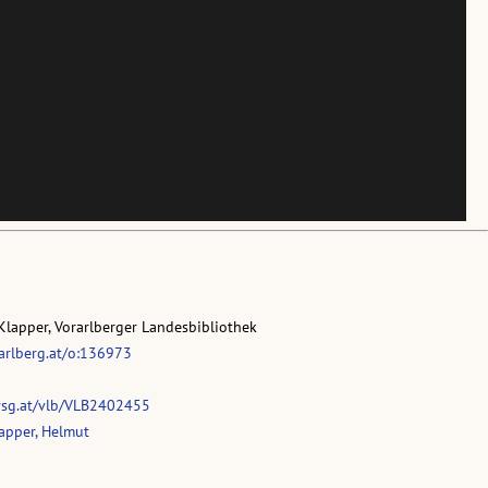
Klapper, Vorarlberger Landesbibliothek
rarlberg.at/o:136973
vsg.at/vlb/VLB2402455
apper, Helmut