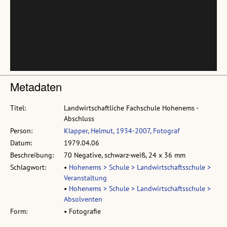
Metadaten
Titel:
Landwirtschaftliche Fachschule Hohenems -
Abschluss
Person:
Klapper, Helmut, 1934-2007, Fotograf
Datum:
1979.04.06
Beschreibung:
70 Negative, schwarz-weiß, 24 x 36 mm
Schlagwort:
•
Hohenems > Schule > Landwirtschaftsschule >
Veranstaltung
•
Hohenems > Schule > Landwirtschaftsschule >
Absolventen
Form:
• Fotografie