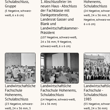
Schulabschluss,
1. Abschlussfeier im
Hohenems,
Gruppe
neuen Haus - Abschluss
Schulabschluss
der Fachklasse mit
(5 Negative, schwarz-
(24 Negative, schwar
Dankgottesdienst,
weiß, 6 x 6 cm)
weiß, 24 x 36 mm; 8
Landesrat Gasser und
Negative, schwarz-we
Blank und
6 x 6 cm)
Landwirtschaftskammer-
Präsident
(107 Negative, schwarz-weiß,
24 x 36 mm; 9 Negative,
schwarz-weiß, 6 x 6 cm)
Landwirtschaftliche
Landwirtschaftliche
Landwirtschaftli
Fachschule
Fachschule Hohenems,
Fachschule -
Hohenems,
Schulabschluss
Schulabschluss
Schulabschluss
1985
(14 Negative, schwarz-weiß,
(23 Negative, schwarz-
24 x 36 mm)
(55 Negative, schwar
weiß, 24 x 36 mm; 5
weiß, 24 x 36 mm)