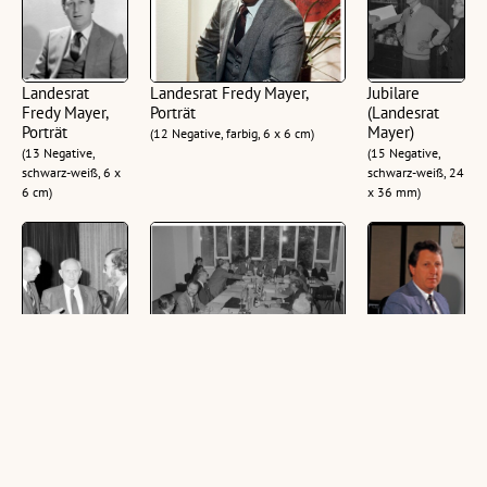
Landesrat
Landesrat Fredy Mayer,
Jubilare
Fredy Mayer,
Porträt
(Landesrat
Porträt
Mayer)
(12 Negative, farbig, 6 x 6 cm)
(13 Negative,
(15 Negative,
schwarz-weiß, 6 x
schwarz-weiß, 24
6 cm)
x 36 mm)
Hans Asperger,
Sanitätsdirektorenkonferenz
Landesrat
Preisverleihung
(Landesrat Mayer)
Fredy Mayer
in Feldkirch
(10 Negative, schwarz-weiß, 24 x
(11 Dias, farbig, 6
(9 Negative,
36 mm)
x 6 cm)
schwarz-weiß, 24 x
36 mm)