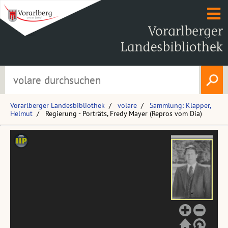
Vorarlberger Landesbibliothek
volare
Sammlung: Klapper,
Helmut
Regierung - Porträts, Fredy Mayer (Repros vom Dia)