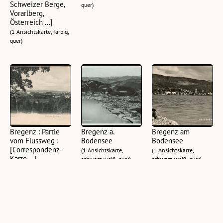
Schweizer Berge,
quer)
Vorarlberg,
Österreich ...]
(1 Ansichtskarte, farbig,
quer)
Bregenz : Partie
Bregenz a.
Bregenz am
vom Flussweg :
Bodensee
Bodensee
[Correspondenz-
(1 Ansichtskarte,
(1 Ansichtskarte,
Karte ...]
schwarz-weiß, quer)
schwarz-weiß, quer)
(1 Ansichtskarte,
schwarz-weiß, quer)