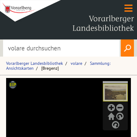
Vorarlberger Landesbibliothek
volare
Sammlung:
Ansichtskarten
[Bregenz]