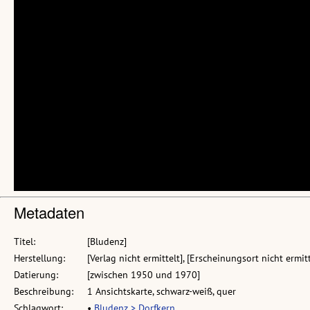
Metadaten
Titel:
[Bludenz]
Herstellung:
[Verlag nicht ermittelt], [Erscheinungsort nicht ermitt
Datierung:
[zwischen 1950 und 1970]
Beschreibung:
1 Ansichtskarte, schwarz-weiß, quer
Schlagwort:
•
Bludenz > Dorfkern