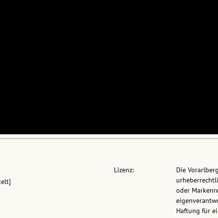
Lizenz:
Die Vorarlber
urheberrechtli
elt]
oder Markenre
eigenverantwo
Haftung für 