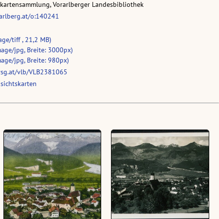
skartensammlung, Vorarlberger Landesbibliothek
rarlberg.at/o:140241
ge/tiff , 21,2 MB)
age/jpg, Breite: 3000px)
age/jpg, Breite: 980px)
vsg.at/vlb/VLB2381065
sichtskarten