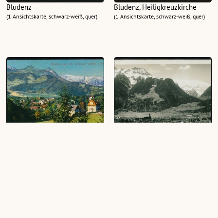
Bludenz
Bludenz, Heiligkreuzkirche
(1 Ansichtskarte, schwarz-weiß, quer)
(1 Ansichtskarte, schwarz-weiß, quer)
Bludenz gegen die Schweizer
Bludenz 571 m mit der
Berge Vorarlberg
Rhätikongruppe u. Scesaplana
Vorarlberg
(1 Ansichtskarte, farbig, quer)
(1 Ansichtskarte, schwarz-weiß, quer)