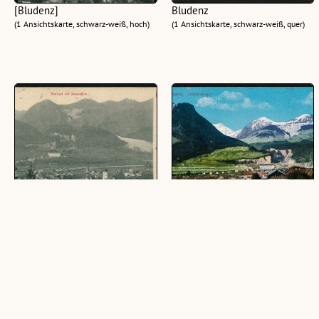
[Bludenz]
Bludenz
(1 Ansichtskarte, schwarz-weiß, hoch)
(1 Ansichtskarte, schwarz-weiß, quer)
Bludenz (Arlbergbahn) :
Bludenz (Vorarlberg.)
Montigel und Scesaplana :
(1 Ansichtskarte, farbig, quer)
[Postkarte ...]
(1 Ansichtskarte, farbig, quer)