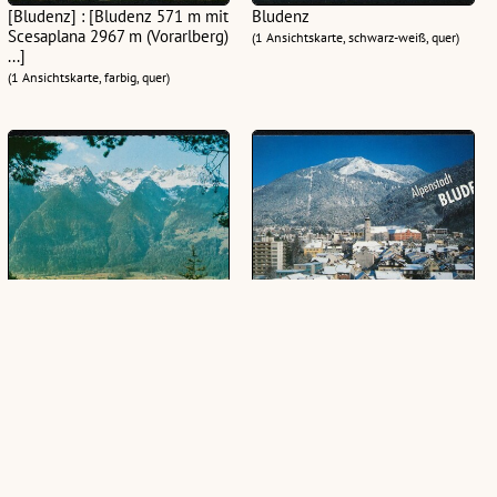
[Bludenz] : [Bludenz 571 m mit
Bludenz
Scesaplana 2967 m (Vorarlberg)
(1 Ansichtskarte, schwarz-weiß, quer)
...]
(1 Ansichtskarte, farbig, quer)
[Bludenz] : [Bludenz, Blick
Alpenstadt Bludenz :
gegen Rhätikon Vorarlberg ...]
[Alpenstadt Bludenz, gegen
Muttersberg und Hoher
(1 Ansichtskarte, farbig, quer)
Frassen, 1979 m, Vorarlberg,
Österreich ...]
(1 Ansichtskarte, farbig, quer)