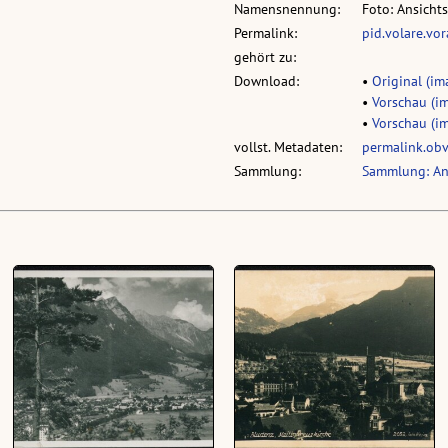
Namensnennung:
Foto: Ansicht
Permalink:
pid.volare.vo
gehört zu:
Download:
•
Original (ima
•
Vorschau (im
•
Vorschau (im
vollst. Metadaten:
permalink.ob
Sammlung:
Sammlung: An