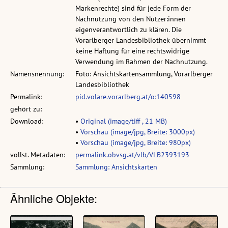
Markenrechte) sind für jede Form der
Nachnutzung von den Nutzer:innen
eigenverantwortlich zu klären. Die
Vorarlberger Landesbibliothek übernimmt
keine Haftung für eine rechtswidrige
Verwendung im Rahmen der Nachnutzung.
Namensnennung:
Foto: Ansichtskartensammlung, Vorarlberger
Landesbibliothek
Permalink:
pid.volare.vorarlberg.at/o:140598
gehört zu:
Download:
•
Original (image/tiff , 21 MB)
•
Vorschau (image/jpg, Breite: 3000px)
•
Vorschau (image/jpg, Breite: 980px)
vollst. Metadaten:
permalink.obvsg.at/vlb/VLB2393193
Sammlung:
Sammlung: Ansichtskarten
Ähnliche Objekte: