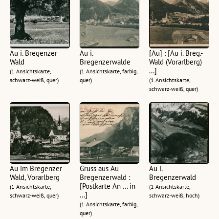
Au i. Bregenzer
Au i.
[Au] : [Au i. Breg.-
Wald
Bregenzerwalde
Wald (Vorarlberg)
...]
(1 Ansichtskarte,
(1 Ansichtskarte, farbig,
schwarz-weiß, quer)
quer)
(1 Ansichtskarte,
schwarz-weiß, quer)
Au im Bregenzer
Gruss aus Au
Au i.
Wald, Vorarlberg
Bregenzerwald :
Bregenzerwald
[Postkarte An ... in
(1 Ansichtskarte,
(1 Ansichtskarte,
...]
schwarz-weiß, quer)
schwarz-weiß, hoch)
(1 Ansichtskarte, farbig,
quer)