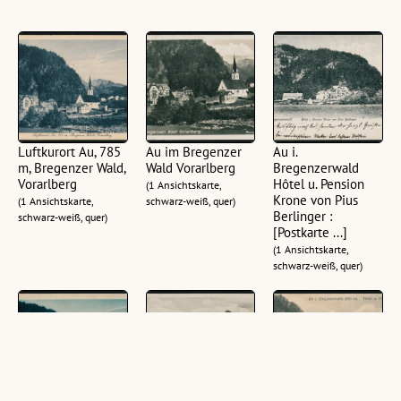
Luftkurort Au, 785
Au im Bregenzer
Au i.
m, Bregenzer Wald,
Wald Vorarlberg
Bregenzerwald
Vorarlberg
Hôtel u. Pension
(1 Ansichtskarte,
Krone von Pius
(1 Ansichtskarte,
schwarz-weiß, quer)
Berlinger :
schwarz-weiß, quer)
[Postkarte ...]
(1 Ansichtskarte,
schwarz-weiß, quer)