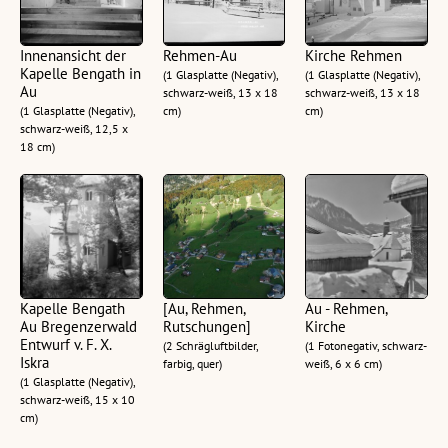
Innenansicht der
Rehmen-Au
Kirche Rehmen
Kapelle Bengath in
(1 Glasplatte (Negativ),
(1 Glasplatte (Negativ),
Au
schwarz-weiß, 13 x 18
schwarz-weiß, 13 x 18
(1 Glasplatte (Negativ),
cm)
cm)
schwarz-weiß, 12,5 x
18 cm)
Kapelle Bengath
[Au, Rehmen,
Au - Rehmen,
Au Bregenzerwald
Rutschungen]
Kirche
Entwurf v. F. X.
(2 Schrägluftbilder,
(1 Fotonegativ, schwarz-
Iskra
farbig, quer)
weiß, 6 x 6 cm)
(1 Glasplatte (Negativ),
schwarz-weiß, 15 x 10
cm)