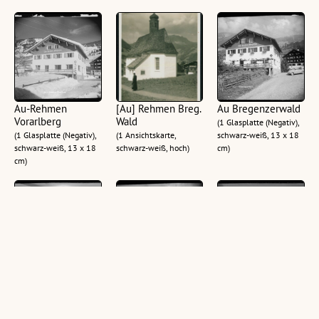
Au-Rehmen
[Au] Rehmen Breg.
Au Bregenzerwald
Vorarlberg
Wald
(1 Glasplatte (Negativ),
(1 Glasplatte (Negativ),
(1 Ansichtskarte,
schwarz-weiß, 13 x 18
schwarz-weiß, 13 x 18
schwarz-weiß, hoch)
cm)
cm)
Café Beer Au-
Au Bregenzerwald
Café Beer Au-
Rehmen
Rehmen
(1 Glasplatte (Negativ),
Bregenzerwald
Bregenzerwald
schwarz-weiß, 13 x 18
(1 Glasplatte (Negativ),
cm)
(1 Glasplatte (Negativ),