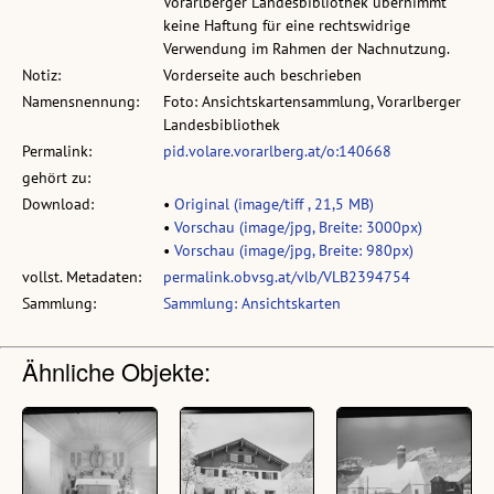
Vorarlberger Landesbibliothek übernimmt
keine Haftung für eine rechtswidrige
Verwendung im Rahmen der Nachnutzung.
Notiz:
Vorderseite auch beschrieben
Namensnennung:
Foto: Ansichtskartensammlung, Vorarlberger
Landesbibliothek
Permalink:
pid.volare.vorarlberg.at/o:140668
gehört zu:
Download:
•
Original (image/tiff , 21,5 MB)
•
Vorschau (image/jpg, Breite: 3000px)
•
Vorschau (image/jpg, Breite: 980px)
vollst. Metadaten:
permalink.obvsg.at/vlb/VLB2394754
Sammlung:
Sammlung: Ansichtskarten
Ähnliche Objekte: