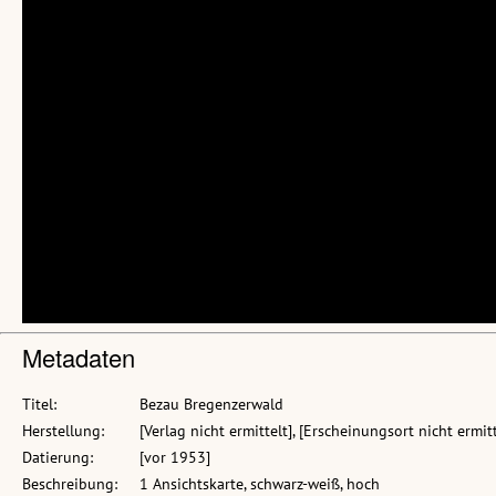
Metadaten
Titel:
Bezau Bregenzerwald
Herstellung:
[Verlag nicht ermittelt], [Erscheinungsort nicht ermitt
Datierung:
[vor 1953]
Beschreibung:
1 Ansichtskarte, schwarz-weiß, hoch