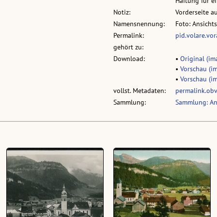
Haftung für 
Notiz:
Vorderseite a
Namensnennung:
Foto: Ansicht
Permalink:
pid.volare.vo
gehört zu:
Download:
•
Original (ima
•
Vorschau (im
•
Vorschau (im
vollst. Metadaten:
permalink.ob
Sammlung:
Sammlung: An