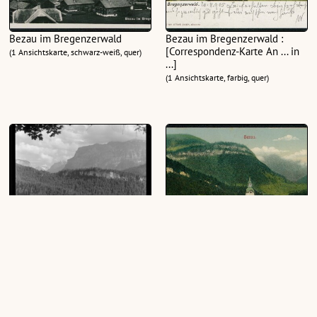
Bezau im Bregenzerwald
Bezau im Bregenzerwald :
[Correspondenz-Karte An ... in
(1 Ansichtskarte, schwarz-weiß, quer)
...]
(1 Ansichtskarte, farbig, quer)
Bezau Bregenzerwald mit
Bezau
Kanisfluh
(1 Ansichtskarte, farbig, quer)
(1 Negativ, schwarz-weiß, hoch, 13 x
18 cm)