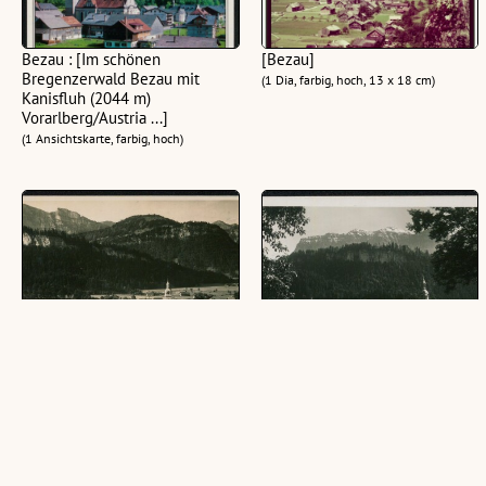
Bezau : [Im schönen
[Bezau]
Bregenzerwald Bezau mit
(1 Dia, farbig, hoch, 13 x 18 cm)
Kanisfluh (2044 m)
Vorarlberg/Austria ...]
(1 Ansichtskarte, farbig, hoch)
Bezau Vorarlberg
Bezau mit Canisfluh im
Bregenzerwald
(1 Ansichtskarte, schwarz-weiß, quer)
(1 Ansichtskarte, schwarz-weiß, quer)