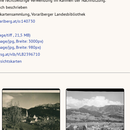
eine rechtswidrige Verwendung im Rahmen der Nachnutzung.
uch beschrieben
skartensammlung, Vorarlberger Landesbibliothek
rarlberg.at/o:140730
ge/tiff , 21,5 MB)
age/jpg, Breite: 3000px)
age/jpg, Breite: 980px)
vsg.at/vlb/VLB2396710
sichtskarten