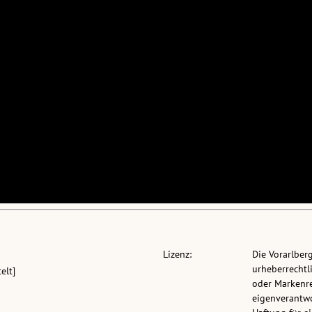
Lizenz:
Die Vorarlber
urheberrechtli
elt]
oder Markenre
eigenverantwo