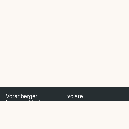
Vorarlberger
volare
Landesbibliothek
volare Blog
Impressum
Nutzungsbedingungen
Datenschutzhinweis
Policy