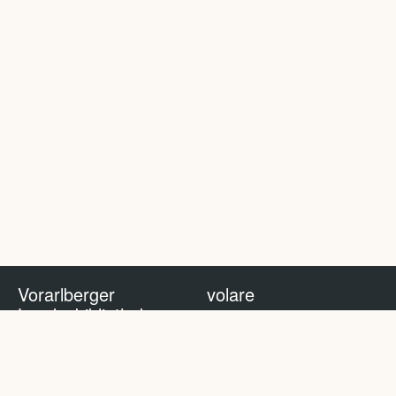
Vorarlberger
volare
Landesbibliothek
volare Blog
Impressum
Nutzungsbedingungen
Datenschutzhinweis
Policy