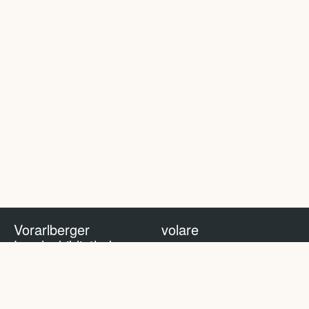
Vorarlberger
volare
Landesbibliothek
volare Blog
Impressum
Nutzungsbedingungen
Datenschutzhinweis
Policy