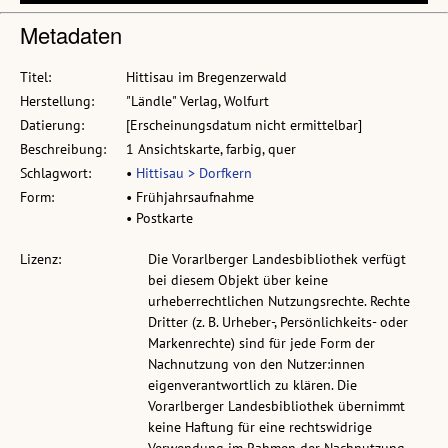
Metadaten
Titel:
Hittisau im Bregenzerwald
Herstellung:
"Ländle" Verlag, Wolfurt
Datierung:
[Erscheinungsdatum nicht ermittelbar]
Beschreibung:
1 Ansichtskarte, farbig, quer
Schlagwort:
•
Hittisau > Dorfkern
Form:
• Frühjahrsaufnahme
• Postkarte
Lizenz:
Die Vorarlberger Landesbibliothek verfügt
bei diesem Objekt über keine
urheberrechtlichen Nutzungsrechte. Rechte
Dritter (z. B. Urheber-, Persönlichkeits- oder
Markenrechte) sind für jede Form der
Nachnutzung von den Nutzer:innen
eigenverantwortlich zu klären. Die
Vorarlberger Landesbibliothek übernimmt
keine Haftung für eine rechtswidrige
Verwendung im Rahmen der Nachnutzung.