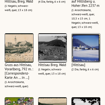
Hittisau, Breg. Wald
auf Hittisberg u.
(4 Dia, farbig, 6 x 6 cm)
Hoher Jfen 2237 m
(1 Negativ, schwarz-
weiß, quer, 13 x 18 cm)
(1 Ansichtskarte,
schwarz-weiß, quer,
10,5 x 15 cm; 1
Negativ, schwarz-weiß,
quer, 13 x 18 cm)
Gruss aus Hittisau,
Hittisau Breg. Wald
[Hittisau]
Vorarlberg, 792 m. :
(1 Negativ, schwarz-
(2 Dia, farbig, 6 x 6 cm)
[Correspondenz-
weiß, quer, 13 x 18 cm)
Karte An ... in ...]
(1 Ansichtskarte,
schwarz-weiß, quer)