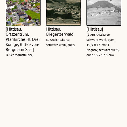
[Hittisau,
Hittisau,
[Hittisau]
Ortszentrum,
Bregenzerwald
(1 Ansichtskarte,
Pfarrkirche Hl. Drei
(1 Ansichtskarte,
schwarz-weiß, quer,
Könige, Ritter-von-
schwarz-weiß, quer)
10,5 x 15 cm; 1
Bergmann Saal]
Negativ, schwarz-weiß,
(4 Schrägluftbilder,
quer, 13 x 17,5 cm)
farbig, quer)
Hittisau gegen
Hittisau,
Hittisau
Winterstaude Breg.
Bregenzerwald
Bregenzerwald
Wald
(1 Ansichtskarte,
(1 Ansichtskarte,
(1 Ansichtskarte,
schwarz-weiß, quer)
schwarz-weiß, quer)
schwarz-weiß, quer,