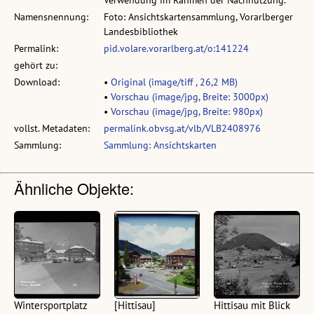
Namensnennung:
Foto: Ansichtskartensammlung, Vorarlberger
Landesbibliothek
Permalink:
pid.volare.vorarlberg.at/o:141224
gehört zu:
Download:
•
Original (image/tiff , 26,2 MB)
•
Vorschau (image/jpg, Breite: 3000px)
•
Vorschau (image/jpg, Breite: 980px)
vollst. Metadaten:
permalink.obvsg.at/vlb/VLB2408976
Sammlung:
Sammlung: Ansichtskarten
Ähnliche Objekte:
Wintersportplatz
[Hittisau]
Hittisau mit Blick