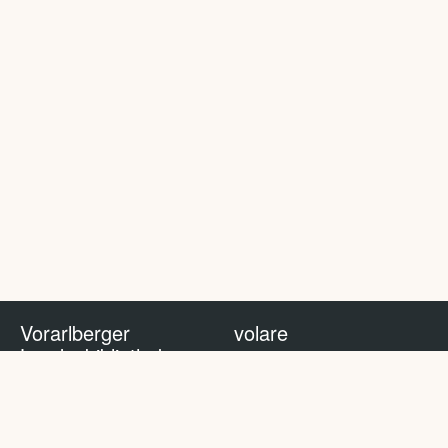
Vorarlberger
volare
Landesbibliothek
volare Blog
Impressum
Nutzungsbedingungen
Datenschutzhinweis
Policy