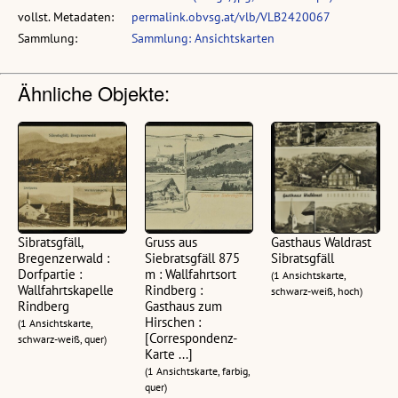
vollst. Metadaten:
permalink.obvsg.at/vlb/VLB2420067
Sammlung:
Sammlung: Ansichtskarten
Ähnliche Objekte:
Sibratsgfäll,
Gruss aus
Gasthaus Waldrast
Bregenzerwald :
Siebratsgfäll 875
Sibratsgfäll
Dorfpartie :
m : Wallfahrtsort
(1 Ansichtskarte,
Wallfahrtskapelle
Rindberg :
schwarz-weiß, hoch)
Rindberg
Gasthaus zum
Hirschen :
(1 Ansichtskarte,
[Correspondenz-
schwarz-weiß, quer)
Karte ...]
(1 Ansichtskarte, farbig,
quer)