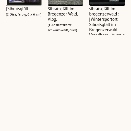
[Sibratsgfäll]
Sibratsgfäll im
sibratsgfäll im
Bregenzer Wald,
bregenzerwald :
(2 Dias, farbig, 6 x 6 cm)
Vlbg.
[Wintersportort
Sibratsgfäll im
(1 Ansichtskarte,
Bregenzerwald
schwarz-weiß, quer)
Vorarlberg - Austria
...]
(1 Ansichtskarte, farbig,
quer)
Sibratsgfäll
Sibratsgfäll im
Skilift Krähenberg
Bregenzerwald AV
Bregenzerwald :
Sibratsgfäll
:
[Korrespondenz-
Bregenzerwald
Gottesackerwände
Karte ...]
(1 Ansichtskarte,
: Hoher Ifen 2232
(1 Ansichtskarte, farbig,
schwarz-weiß, quer,
m : [Sibratsgfäll,
quer)
10,5 x 15 cm; 1
1020 m
Negativ, schwarz-weiß,