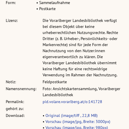
Form:
• Sammelaufnahme
• Postkarte
Lizenz:
Die Vorarlberger Landesbibliothek verfügt
bei diesem Objekt über keine
urheberrechtlichen Nutzungsrechte. Rechte
Dritter (z. B. Urheber-, Persönlichkeits- oder
Markenrechte) sind für jede Form der
Nachnutzung von den Nutzer:innen
eigenverantwortlich zu klären. Die
Vorarlberger Landesbibliothek übernimmt
keine Haftung für eine rechtswidrige
Verwendung im Rahmen der Nachnutzung.
Notiz:
Feldpostkarte
Namensnennung:
Foto: Ansichtskartensammlung, Vorarlberger
Landesbibliothek
Permalink:
pid.volare.vorarlberg.at/o:141728
gehört zu:
Download:
•
Original (image/tiff , 22,8 MB)
•
Vorschau (image/jpg, Breite: 3000px)
•
Vorschau (image/jpg, Breite: 980px)