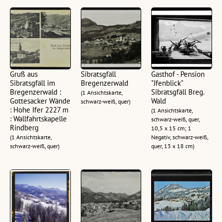
Gruß aus
Sibratsgfäll
Gasthof - Pension
Sibratsgfäll im
Bregenzerwald
"Jfenblick"
Bregenzerwald :
Sibratsgfäll Breg.
(1 Ansichtskarte,
Gottesacker Wände
Wald
schwarz-weiß, quer)
: Hohe Ifer 2227 m
(1 Ansichtskarte,
: Wallfahrtskapelle
schwarz-weiß, quer,
Rindberg
10,5 x 15 cm; 1
(1 Ansichtskarte,
Negativ, schwarz-weiß,
schwarz-weiß, quer)
quer, 13 x 18 cm)