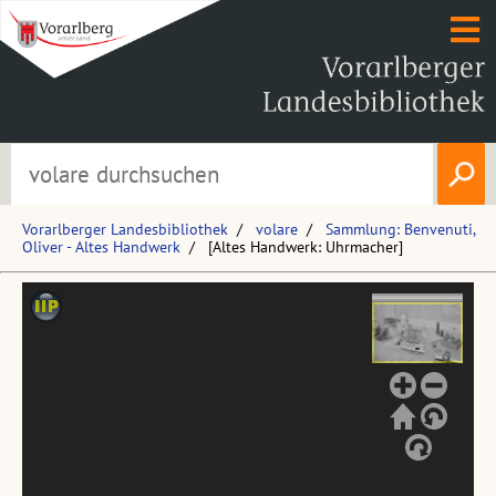
Vorarlberger Landesbibliothek
volare
Sammlung: Benvenuti,
Oliver - Altes Handwerk
[Altes Handwerk: Uhrmacher]