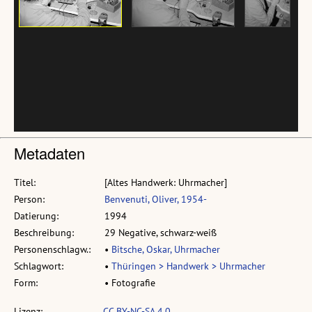
Metadaten
Titel:
[Altes Handwerk: Uhrmacher]
Person:
Benvenuti, Oliver, 1954-
Datierung:
1994
Beschreibung:
29 Negative, schwarz-weiß
Personenschlagw.:
•
Bitsche, Oskar, Uhrmacher
Schlagwort:
•
Thüringen > Handwerk > Uhrmacher
Form:
• Fotografie
Lizenz:
CC BY-NC-SA 4.0