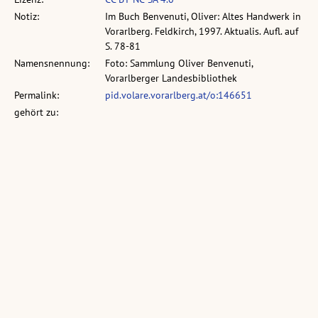
Notiz:
Im Buch Benvenuti, Oliver: Altes Handwerk in
Vorarlberg. Feldkirch, 1997. Aktualis. Aufl. auf
S. 78-81
Namensnennung:
Foto: Sammlung Oliver Benvenuti,
Vorarlberger Landesbibliothek
Permalink:
pid.volare.vorarlberg.at/o:146651
gehört zu:
vollst. Metadaten:
permalink.obvsg.at/vlb/VLB2424983
Sammlung:
Sammlung: Benvenuti, Oliver - Altes
Handwerk
Ähnliche Objekte: