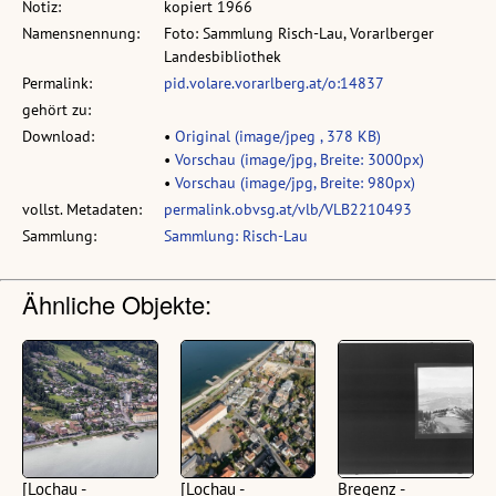
Notiz:
kopiert 1966
Namensnennung:
Foto: Sammlung Risch-Lau, Vorarlberger
Landesbibliothek
Permalink:
pid.volare.vorarlberg.at/o:14837
gehört zu:
Download:
•
Original (image/jpeg , 378 KB)
•
Vorschau (image/jpg, Breite: 3000px)
•
Vorschau (image/jpg, Breite: 980px)
vollst. Metadaten:
permalink.obvsg.at/vlb/VLB2210493
Sammlung:
Sammlung: Risch-Lau
Ähnliche Objekte:
[Lochau -
[Lochau -
Bregenz -