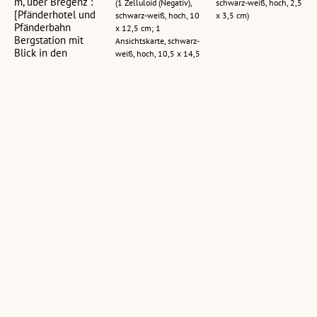
m, über Bregenz :
(1 Zelluloid (Negativ),
schwarz-weiß, hoch, 2,5
[Pfänderhotel und
schwarz-weiß, hoch, 10
x 3,5 cm)
Pfänderbahn
x 12,5 cm; 1
Bergstation mit
Ansichtskarte, schwarz-
Blick in den
weiß, hoch, 10,5 x 14,5
Bregenzerwald]
cm)
(1 Zelluloid (Negativ),
schwarz-weiß, quer, 11
x 15 cm; 1
Ansichtskarte, schwarz-
weiß, quer, 10,5 x 15
cm; 1 Ansichtskarte,
schwarz-weiß, quer,
10,5 x 14,5 cm)
[Blick auf den
[Pfänderspitz -
[Skigebiet am
Bodensee]
Hütte]
Pfänder]
(18 Zelluloid (Negativ),
(1 Glasplatte (Negativ),
(1 Glasplatte (Negativ),