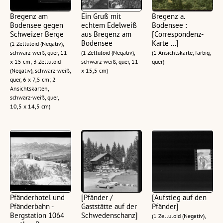
Bregenz am
Ein Gruß mit
Bregenz a.
Bodensee gegen
echtem Edelweiß
Bodensee :
Schweizer Berge
aus Bregenz am
[Correspondenz-
Bodensee
Karte ...]
(1 Zelluloid (Negativ),
schwarz-weiß, quer, 11
(1 Zelluloid (Negativ),
(1 Ansichtskarte, farbig,
x 15 cm; 3 Zelluloid
schwarz-weiß, quer, 11
quer)
(Negativ), schwarz-weiß,
x 15,5 cm)
quer, 6 x 7,5 cm; 2
Ansichtskarten,
schwarz-weiß, quer,
10,5 x 14,5 cm)
Pfänderhotel und
[Pfänder /
[Aufstieg auf den
Pfänderbahn -
Gaststätte auf der
Pfänder]
Bergstation 1064
Schwedenschanz]
(1 Zelluloid (Negativ),