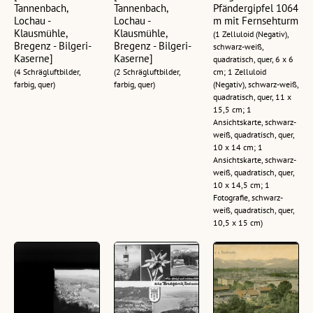
Tannenbach,
Tannenbach,
Pfändergipfel 1064
Lochau -
Lochau -
m mit Fernsehturm
Klausmühle,
Klausmühle,
(1 Zelluloid (Negativ),
Bregenz - Bilgeri-
Bregenz - Bilgeri-
schwarz-weiß,
Kaserne]
Kaserne]
quadratisch, quer, 6 x 6
(4 Schrägluftbilder,
(2 Schrägluftbilder,
cm; 1 Zelluloid
farbig, quer)
farbig, quer)
(Negativ), schwarz-weiß,
quadratisch, quer, 11 x
15,5 cm; 1
Ansichtskarte, schwarz-
weiß, quadratisch, quer,
10 x 14 cm; 1
Ansichtskarte, schwarz-
weiß, quadratisch, quer,
10 x 14,5 cm; 1
Fotografie, schwarz-
weiß, quadratisch, quer,
10,5 x 15 cm)