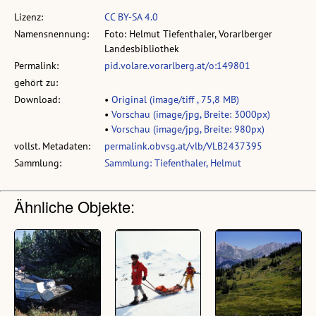
Lizenz:
CC BY-SA 4.0
Namensnennung:
Foto: Helmut Tiefenthaler, Vorarlberger
Landesbibliothek
Permalink:
pid.volare.vorarlberg.at/o:149801
gehört zu:
Download:
•
Original (image/tiff , 75,8 MB)
•
Vorschau (image/jpg, Breite: 3000px)
•
Vorschau (image/jpg, Breite: 980px)
vollst. Metadaten:
permalink.obvsg.at/vlb/VLB2437395
Sammlung:
Sammlung: Tiefenthaler, Helmut
Ähnliche Objekte: