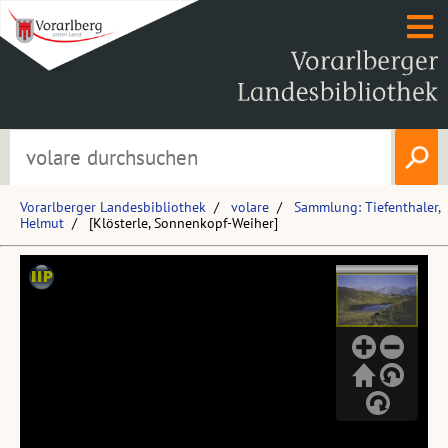
Vorarlberger Landesbibliothek
volare
Sammlung: Tiefenthaler,
Helmut
[Klösterle, Sonnenkopf-Weiher]