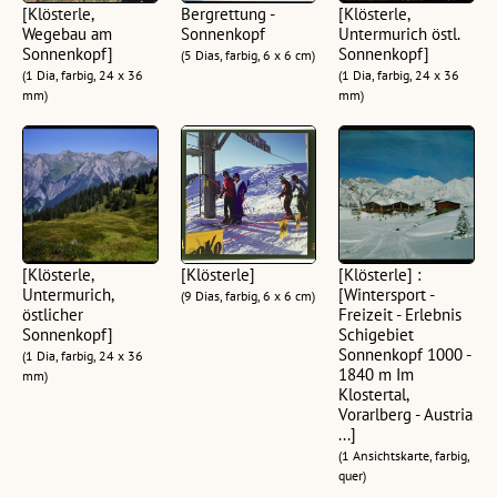
[Klösterle,
Bergrettung -
[Klösterle,
Wegebau am
Sonnenkopf
Untermurich östl.
Sonnenkopf]
Sonnenkopf]
(5 Dias, farbig, 6 x 6 cm)
(1 Dia, farbig, 24 x 36
(1 Dia, farbig, 24 x 36
mm)
mm)
[Klösterle,
[Klösterle]
[Klösterle] :
Untermurich,
[Wintersport -
(9 Dias, farbig, 6 x 6 cm)
östlicher
Freizeit - Erlebnis
Sonnenkopf]
Schigebiet
Sonnenkopf 1000 -
(1 Dia, farbig, 24 x 36
1840 m Im
mm)
Klostertal,
Vorarlberg - Austria
...]
(1 Ansichtskarte, farbig,
quer)