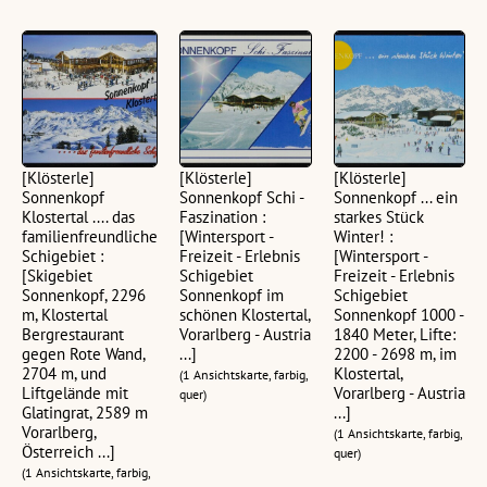
[Klösterle]
[Klösterle]
[Klösterle]
Sonnenkopf
Sonnenkopf Schi -
Sonnenkopf ... ein
Klostertal .... das
Faszination :
starkes Stück
familienfreundliche
[Wintersport -
Winter! :
Schigebiet :
Freizeit - Erlebnis
[Wintersport -
[Skigebiet
Schigebiet
Freizeit - Erlebnis
Sonnenkopf, 2296
Sonnenkopf im
Schigebiet
m, Klostertal
schönen Klostertal,
Sonnenkopf 1000 -
Bergrestaurant
Vorarlberg - Austria
1840 Meter, Lifte:
gegen Rote Wand,
...]
2200 - 2698 m, im
2704 m, und
Klostertal,
(1 Ansichtskarte, farbig,
Liftgelände mit
Vorarlberg - Austria
quer)
Glatingrat, 2589 m
...]
Vorarlberg,
(1 Ansichtskarte, farbig,
Österreich ...]
quer)
(1 Ansichtskarte, farbig,