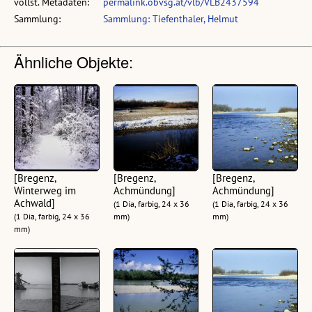
vollst. Metadaten:
permalink.obvsg.at/vlb/VLB2437594
Sammlung:
Sammlung: Tiefenthaler, Helmut
Ähnliche Objekte:
[Bregenz,
[Bregenz,
[Bregenz,
Winterweg im
Achmündung]
Achmündung]
Achwald]
(1 Dia, farbig, 24 x 36
(1 Dia, farbig, 24 x 36
(1 Dia, farbig, 24 x 36
mm)
mm)
mm)