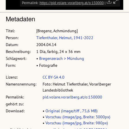
Metadaten
Titel:
[Bregenz, Achmündung]
Person:
Tiefenthaler, Helmut, 1941-2022
Datum:
2004.04.14
Beschreibung:
1 Dia, farbig, 24 x 36 mm
Schlagwort:
•
Bregenzerach > Mündung
Form:
• Fotografie
Lizenz:
CC BY-SA 4.0
Namensnennung:
Foto: Helmut Tiefenthaler, Vorarlberger
Landesbibliothek
Permalink:
pid.volare.vorarlberg.at/o:150000
gehört zu:
Download:
•
Original (image/tiff , 75,6 MB)
•
Vorschau (image/jpg, Breite: 3000px)
•
Vorschau (image/jpg, Breite: 980px)