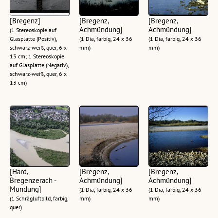
[Bregenz]
[Bregenz,
[Bregenz,
Achmündung]
Achmündung]
(1 Stereoskopie auf
Glasplatte (Positiv),
(1 Dia, farbig, 24 x 36
(1 Dia, farbig, 24 x 36
schwarz-weiß, quer, 6 x
mm)
mm)
13 cm; 1 Stereoskopie
auf Glasplatte (Negativ),
schwarz-weiß, quer, 6 x
13 cm)
[Hard,
[Bregenz,
[Bregenz,
Bregenzerach -
Achmündung]
Achmündung]
Mündung]
(1 Dia, farbig, 24 x 36
(1 Dia, farbig, 24 x 36
(1 Schrägluftbild, farbig,
mm)
mm)
quer)