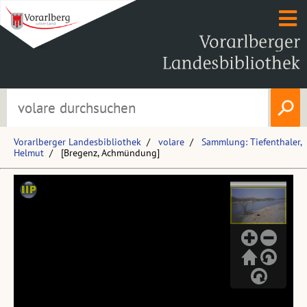
Vorarlberger Landesbibliothek
volare
Sammlung: Tiefenthaler,
Helmut
[Bregenz, Achmündung]