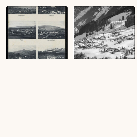
Bregenzerwaldbahn
Raggal - Winterwege
(1 Ansichtskarte, schwarz-weiß, hoch)
(1 Fotografie, farbig)