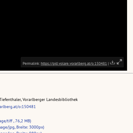
Tiefenthaler, Vorarlberger Landesbibliothek
rarlberg.at/o:150481
ge/tiff , 76,2 MB)
age/jpg, Breite: 3000px)