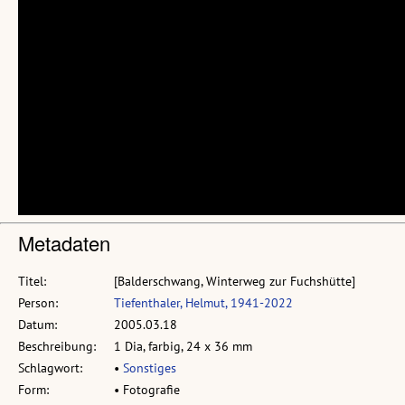
Metadaten
Titel:
[Balderschwang, Winterweg zur Fuchshütte]
Person:
Tiefenthaler, Helmut, 1941-2022
Datum:
2005.03.18
Beschreibung:
1 Dia, farbig, 24 x 36 mm
Schlagwort:
•
Sonstiges
Form:
• Fotografie