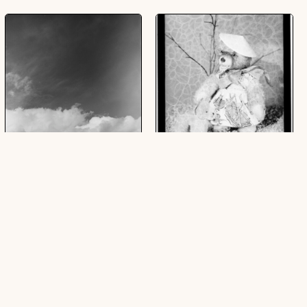
Himmel
[Teddybär mit Pudel]
(1 Fotonegativ, schwarz-weiß, 6 x 6 cm)
(1 Zelluloid (Negativ), schwarz-weiß,
hoch, 12,5 x 17,5 cm; 1 Zelluloiddia
(Positiv), schwarz-weiß, hoch, 13 x 18
cm)