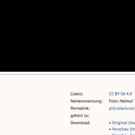
Lizenz:
CC BY-SA 4.0
Namensnennung:
Foto: Helmut 
Permalink:
pid.volare.vo
gehört zu:
Download:
•
Original (ima
•
Vorschau (im