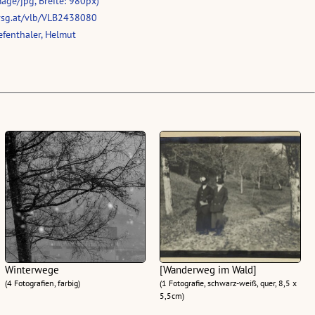
age/jpg, Breite: 980px)
vsg.at/vlb/VLB2438080
fenthaler, Helmut
Winterwege
[Wanderweg im Wald]
(4 Fotografien, farbig)
(1 Fotografie, schwarz-weiß, quer, 8,5 x
5,5cm)