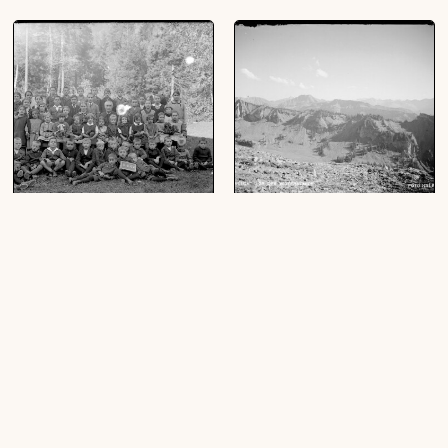
Schulklasse
Blick von der Winterstaude
(1 Glasplatte (Negativ), schwarz-weiß,
(1 Glasplatte (Negativ), schwarz-weiß,
quer, 15 x 10,4 cm)
10 x 15 cm)