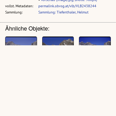
vollst. Metadaten:
permalink.obvsg.at/vlb/VLB2438244
Sammlung:
Sammlung: Tiefenthaler, Helmut
Ähnliche Objekte:
[Brand,
[Brand,
[Brand,
Gletscherbachtal]
Gletscherbachtal]
Gletscherbachtal]
(1 Dia, farbig, 24 x 36
(1 Dia, farbig, 24 x 36
(1 Dia, farbig, 24 x 36
mm)
mm)
mm)