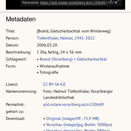
Metadaten
Titel:
[Brand, Gletscherbachtal vom Winterweg]
Person:
Tiefenthaler, Helmut, 1941-2022
Datum:
2006.03.20
Beschreibung:
1 Dia, farbig, 24 x 36 mm
Schlagwort:
•
Brand (Vorarlberg) > Gletscherbachtal
Form:
• Winteraufnahme
• Fotografie
Lizenz:
CC BY-SA 4.0
Namensnennung:
Foto: Helmut Tiefenthaler, Vorarlberger
Landesbibliothek
Permalink:
pid.volare.vorarlberg.at/o:150640
gehört zu:
Download:
•
Original (image/tiff , 75,9 MB)
•
Vorschau (image/jpg, Breite: 3000px)
•
Vorschau (image/jpg, Breite: 980px)