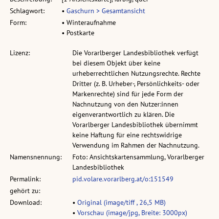
Schlagwort:
•
Gaschurn > Gesamtansicht
Form:
• Winteraufnahme
• Postkarte
Lizenz:
Die Vorarlberger Landesbibliothek verfügt
bei diesem Objekt über keine
urheberrechtlichen Nutzungsrechte. Rechte
Dritter (z. B. Urheber-, Persönlichkeits- oder
Markenrechte) sind für jede Form der
Nachnutzung von den Nutzer:innen
eigenverantwortlich zu klären. Die
Vorarlberger Landesbibliothek übernimmt
keine Haftung für eine rechtswidrige
Verwendung im Rahmen der Nachnutzung.
Namensnennung:
Foto: Ansichtskartensammlung, Vorarlberger
Landesbibliothek
Permalink:
pid.volare.vorarlberg.at/o:151549
gehört zu:
Download:
•
Original (image/tiff , 26,5 MB)
•
Vorschau (image/jpg, Breite: 3000px)