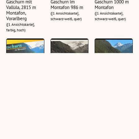
Gaschurn mit
Gaschurn im
Gaschurn 1000 m
Vallüla, 2815 m
Montafon 986 m
Montafon
Montafon,
([1 Ansichtskarte],
([1 Ansichtskarte],
Vorarlberg
schwarz-weiß, quer)
schwarz-weiß, quer)
([1 Ansichtskarte],
farbig, hoch)
Gaschurn im
Gaschurn 986 m im
[Gaschurn] :
Montafon
Montafon
[Gaschurn im
Vorarlberg Austria
Montafon, 980 m,
([1 Ansichtskarte],
gegen Vallüla,
([1 Ansichtskarte],
schwarz-weiß, quer)
2813 m Vorarlberg,
farbig, quer)
Österreich ...]
([1 Ansichtskarte],
farbig, quer)