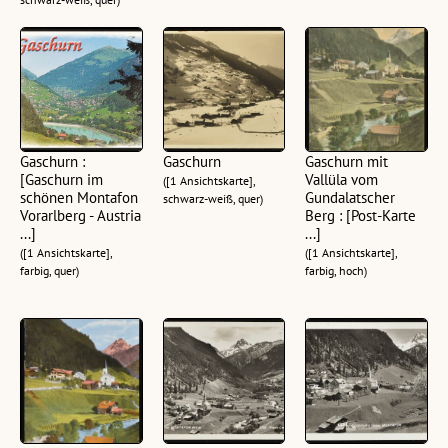
Gaschurn :
Gaschurn
Gaschurn mit
[Gaschurn im
Vallüla vom
([1 Ansichtskarte],
schönen Montafon
Gundalatscher
schwarz-weiß, quer)
Vorarlberg - Austria
Berg : [Post-Karte
...]
...]
([1 Ansichtskarte],
([1 Ansichtskarte],
farbig, quer)
farbig, hoch)