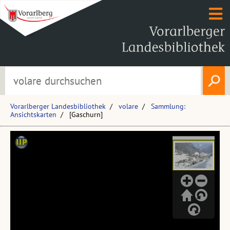
Vorarlberger Landesbibliothek
volare
Sammlung:
Ansichtskarten
[Gaschurn]