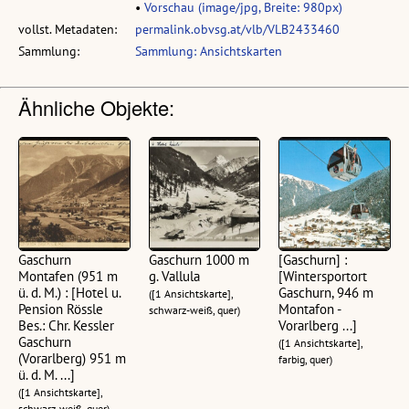
•
Vorschau (image/jpg, Breite: 980px)
vollst. Metadaten:
permalink.obvsg.at/vlb/VLB2433460
Sammlung:
Sammlung: Ansichtskarten
Ähnliche Objekte:
Gaschurn
Gaschurn 1000 m
[Gaschurn] :
Montafen (951 m
g. Vallula
[Wintersportort
ü. d. M.) : [Hotel u.
Gaschurn, 946 m
([1 Ansichtskarte],
Pension Rössle
Montafon -
schwarz-weiß, quer)
Bes.: Chr. Kessler
Vorarlberg ...]
Gaschurn
([1 Ansichtskarte],
(Vorarlberg) 951 m
farbig, quer)
ü. d. M. ...]
([1 Ansichtskarte],
schwarz-weiß, quer)