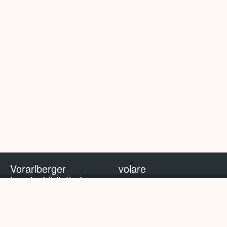
Vorarlberger
volare
Landesbibliothek
volare Blog
Impressum
Nutzungsbedingungen
Datenschutzhinweis
Policy