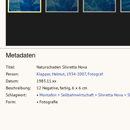
Metadaten
Titel:
Naturschaden Silvretta Nova
Person:
Klapper, Helmut, 1934-2007, Fotograf
Datum:
1983.11.xx
Beschreibung:
12 Negative, farbig, 6 x 6 cm
Schlagwort:
•
Montafon > Seilbahnwirtschaft > Silvretta Nova > S
Form:
• Fotografie