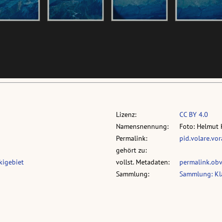
Lizenz:
CC BY 4.0
Namensnennung:
Foto: Helmut 
Permalink:
pid.volare.vo
gehört zu:
kigebiet
vollst. Metadaten:
permalink.ob
Sammlung:
Sammlung: Kl