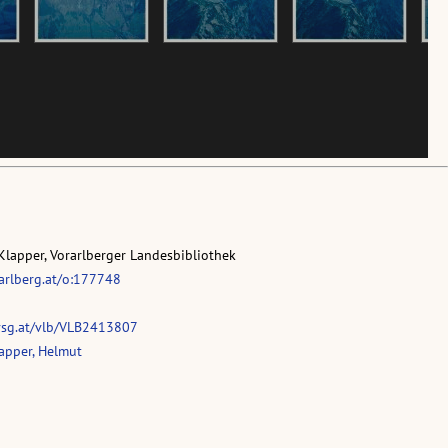
Klapper, Vorarlberger Landesbibliothek
rarlberg.at/o:177748
vsg.at/vlb/VLB2413807
apper, Helmut