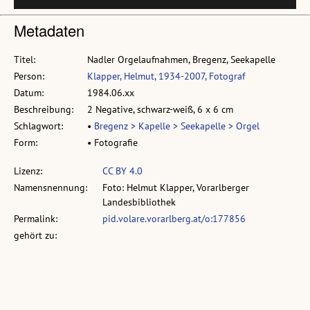
Metadaten
Titel:
Nadler Orgelaufnahmen, Bregenz, Seekapelle
Person:
Klapper, Helmut, 1934-2007, Fotograf
Datum:
1984.06.xx
Beschreibung:
2 Negative, schwarz-weiß, 6 x 6 cm
Schlagwort:
•
Bregenz > Kapelle > Seekapelle > Orgel
Form:
• Fotografie
Lizenz:
CC BY 4.0
Namensnennung:
Foto: Helmut Klapper, Vorarlberger
Landesbibliothek
Permalink:
pid.volare.vorarlberg.at/o:177856
gehört zu:
vollst. Metadaten:
permalink.obvsg.at/vlb/VLB2433475
Sammlung:
Sammlung: Klapper, Helmut