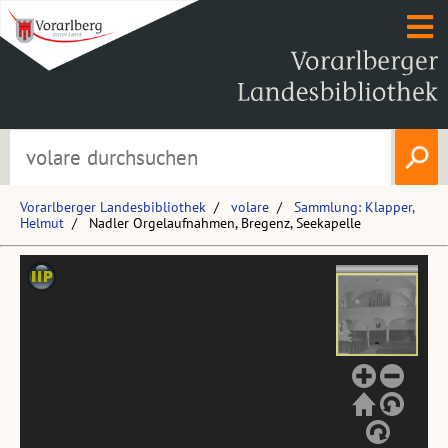
Vorarlberger Landesbibliothek
volare
Sammlung: Klapper,
Helmut
Nadler Orgelaufnahmen, Bregenz, Seekapelle