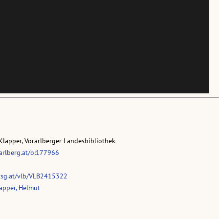
Klapper, Vorarlberger Landesbibliothek
rarlberg.at/o:177966
vsg.at/vlb/VLB2415322
apper, Helmut