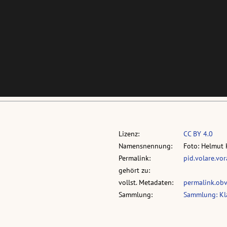
Lizenz:
CC BY 4.0
Namensnennung:
Foto: Helmut 
Permalink:
pid.volare.vo
gehört zu:
vollst. Metadaten:
permalink.ob
Sammlung:
Sammlung: Kl