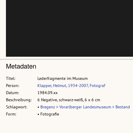
Metadaten
Titel:
Lederfragmente im Museum
Person:
Klapper, Helmut, 1934-2007, Fotograf
Datum:
1984.09.xx
Beschreibung:
6 Negative, schwarz-weiß, 6 x 6 cm
Schlagwort:
•
Bregenz > Vorarlberger Landesmuseum > Bestand
Form:
• Fotografie