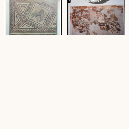
Bestand Vorarlberger
Römisches Mosaik (Museum)
Landesmuseum
(18 Dias, farbig, 6 x 6 cm)
(22 Negative, schwarz-weiß, 6 x 6 mm;
6 Negative, farbig, 6 x 6 mm)