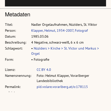
Metadaten
Titel:
Nadler Orgelaufnahmen, Nüziders, St. Viktor
Person:
Klapper, Helmut, 1934-2007, Fotograf
Datum:
1985.03.06
Beschreibung:
4 Negative, schwarz-weiß, 6 x 6 cm
Schlagwort:
•
Nüziders > Kirche > St. Victor und Markus >
Orgel
Form:
• Fotografie
Lizenz:
CC BY 4.0
Namensnennung:
Foto: Helmut Klapper, Vorarlberger
Landesbibliothek
Permalink:
pid.volare.vorarlberg.at/o:178115
gehört zu:
vollst. Metadaten:
permalink.obvsg.at/vlb/VLB2434958
Sammlung:
Sammlung: Klapper, Helmut