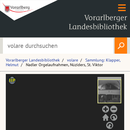
Vorarlberger Landesbibliothek
volare
Sammlung: Klapper,
Helmut
Nadler Orgelaufnahmen, Nüziders, St. Viktor